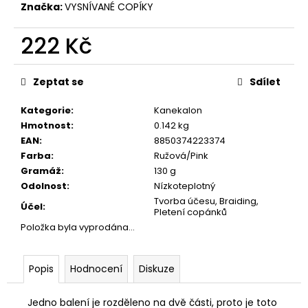
č
Značka:
VYSNÍVANÉ COPÍKY
u
j
222 Kč
e
m
Měrná
e
cena:
Zeptat se
Sdílet
Kategorie
:
Kanekalon
Hmotnost
:
0.142 kg
EAN
:
8850374223374
Farba
:
Ružová/Pink
Gramáž
:
130 g
Odolnost
:
Nízkoteplotný
Tvorba účesu, Braiding,
Účel
:
Pletení copánků
Položka byla vyprodána…
Popis
Hodnocení
Diskuze
Jedno balení je rozděleno na dvě části, proto je toto