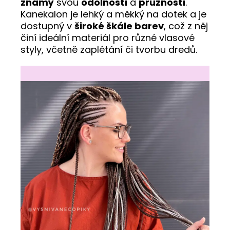
známý
svou
odolností
a
pružností
.
Kanekalon je lehký a měkký na dotek a je
dostupný v
široké škále barev
, což z něj
činí ideální materiál pro různé vlasové
styly, včetně zaplétání či tvorbu dredů.