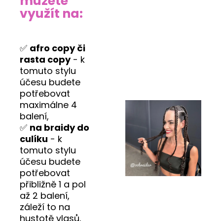
můžete
využít na:
✅
afro copy či
rasta copy
- k
tomuto stylu
účesu budete
potřebovat
maximálne 4
balení,
✅
na braidy do
culíku
- k
tomuto stylu
účesu budete
potřebovat
přibližně 1 a pol
až 2 balení,
záleží to na
hustotě vlasů,