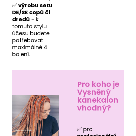
✅
výrobu setu
DE/SE copů či
dredů
- k
tomuto stylu
účesu budete
potřebovat
maximálně 4
balení.
Pro koho je
Vysněný
kanekalon
vhodný?
✅ pro