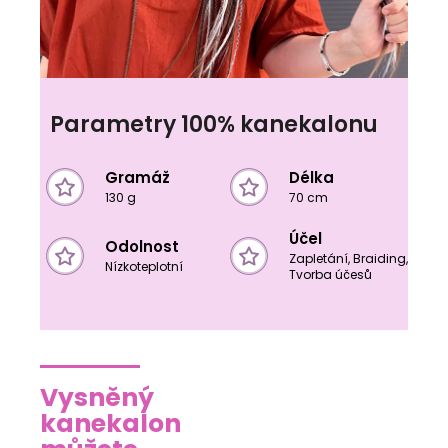
Parametry 100% kanekalonu
Gramáž
Délka
130 g
70 cm
Účel
Odolnost
Zapletání, Braiding,
Nízkoteplotní
Tvorba účesů
Vysněný
kanekalon