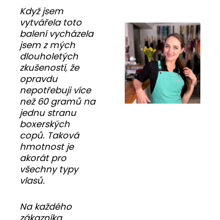
Když jsem
vytvářela toto
balení vycházela
jsem z mých
dlouholetých
zkušeností, že
opravdu
nepotřebuji více
než 60 gramů na
jednu stranu
boxerských
copů. Taková
hmotnost je
akorát pro
všechny typy
vlasů.
Na každého
zákazníka