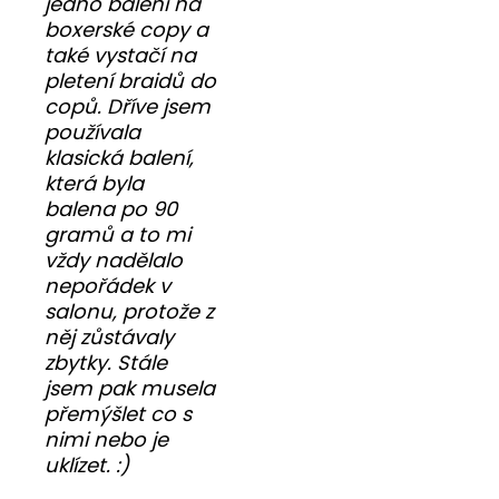
jedno balení na
boxerské copy a
také vystačí na
pletení braidů do
copů. Dříve jsem
používala
klasická balení,
která byla
balena po 90
gramů a to mi
vždy nadělalo
nepořádek v
salonu, protože z
něj zůstávaly
zbytky. Stále
jsem pak musela
přemýšlet co s
nimi nebo je
uklízet. :)