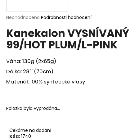
a
j
Průměrné
Neohodnoceno
Podrobnosti hodnocení
í
hodnocení
Kanekalon VYSNÍVANÝ
produktu
t
je
?
99/HOT PLUM/L-PINK
0,0
z
5
hvězdiček.
Váha: 130g (2x65g)
Délka: 28´´ (70cm)
HLEDAT
Materiál: 100% syntetické vlasy
D
o
Položka byla vyprodána…
p
o
r
Čekáme na dodání
u
Kód:
1740