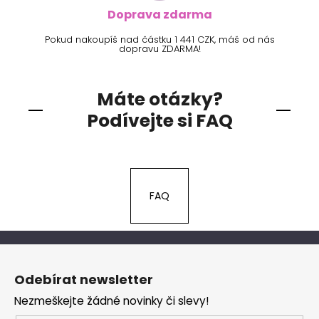
Doprava zdarma
Pokud nakoupíš nad částku 1 441 CZK, máš od nás
dopravu ZDARMA!
Máte otázky?
Podívejte si FAQ
FAQ
Z
á
Odebírat newsletter
p
Nezmeškejte žádné novinky či slevy!
a