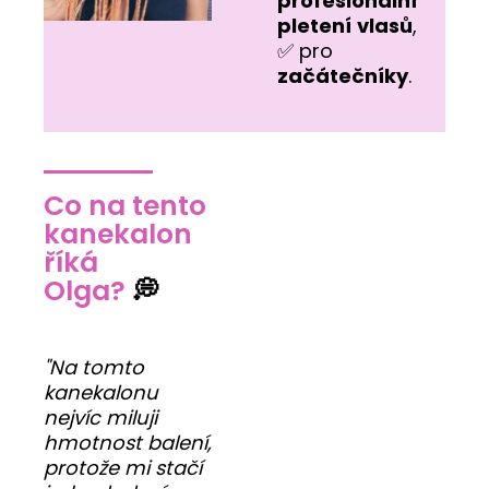
profesionální
pletení
vlasů
,
✅ pro
začátečníky
.
Co na tento
kanekalon
říká
Olga?
💭
"Na tomto
kanekalonu
nejvíc miluji
hmotnost balení,
protože mi stačí