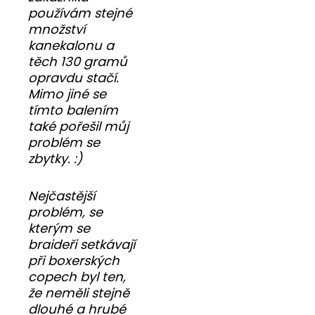
používám stejné
množství
kanekalonu a
těch 130 gramů
opravdu stačí.
Mimo jiné se
tímto balením
také pořešil můj
problém se
zbytky. :)
Nejčastější
problém, se
kterým se
braideři setkávají
při boxerských
copech byl ten,
že neměli stejně
dlouhé a hrubé