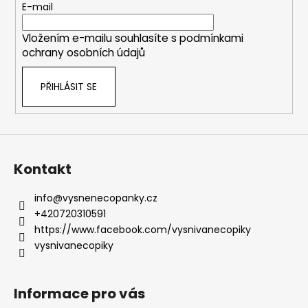
t
E-mail
í
Vložením e-mailu souhlasíte s
podmínkami
ochrany osobních údajů
PŘIHLÁSIT SE
Kontakt
info
@
vysnenecopanky.cz
+420720310591
https://www.facebook.com/vysnivanecopiky
vysnivanecopiky
Informace pro vás