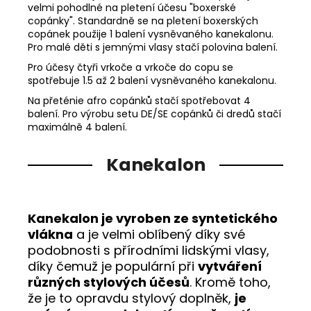
velmi pohodlné na pletení účesu "boxerské
copánky". Standardně se na pletení boxerských
copánek použije 1 balení vysněvaného kanekalonu.
Pro malé děti s jemnými vlasy stačí polovina balení.
Pro účesy čtyři vrkoče a vrkoče do copu se
spotřebuje 1.5 až 2 balení vysněvaného kanekalonu.
Na přeténie afro copánků stačí spotřebovat 4
balení. Pro výrobu setu DE/SE copánků či dredů stačí
maximálně 4 balení.
Kanekalon
Kanekalon je vyroben ze syntetického
vlákna
a je velmi oblíbený díky své
podobnosti s přírodními lidskými vlasy,
díky čemuž je populární při
vytváření
různých stylových účesů
. Kromě toho,
že je to opravdu stylový doplněk,
je