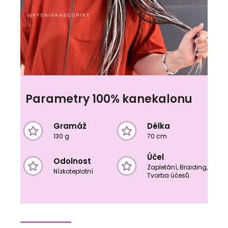
Parametry 100% kanekalonu
Gramáž
Délka
130 g
70 cm
Účel
Odolnost
Zapletání, Braiding,
Nízkoteplotní
Tvorba účesů