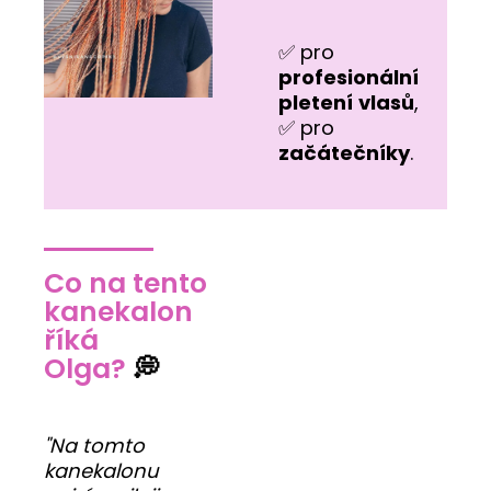
✅ pro
profesionální
pletení
vlasů
,
✅ pro
začátečníky
.
Co na tento
kanekalon
říká
Olga?
💭
"Na tomto
kanekalonu