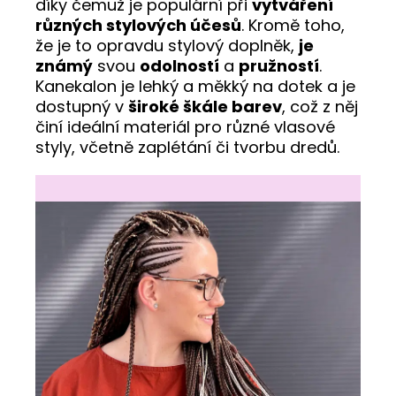
díky čemuž je populární při
vytváření
různých stylových účesů
. Kromě toho,
že je to opravdu stylový doplněk,
je
známý
svou
odolností
a
pružností
.
Kanekalon je lehký a měkký na dotek a je
dostupný v
široké škále barev
, což z něj
činí ideální materiál pro různé vlasové
styly, včetně zaplétání či tvorbu dredů.