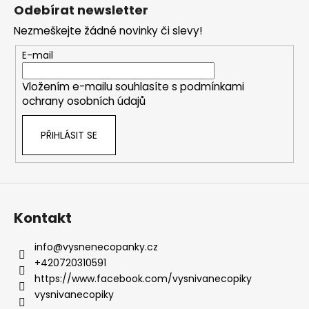
á
Odebírat newsletter
p
Nezmeškejte žádné novinky či slevy!
a
t
E-mail
í
Vložením e-mailu souhlasíte s
podmínkami
ochrany osobních údajů
PŘIHLÁSIT SE
Kontakt
info
@
vysnenecopanky.cz
+420720310591
https://www.facebook.com/vysnivanecopiky
vysnivanecopiky