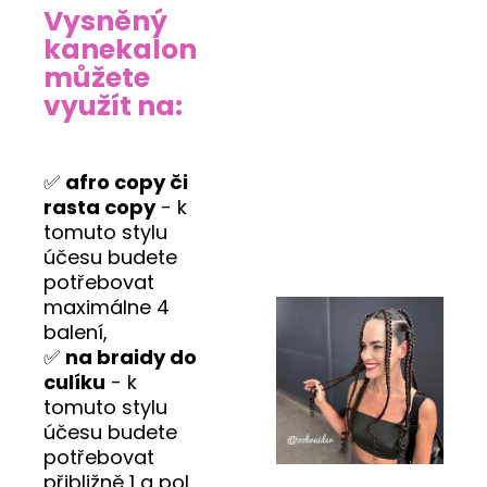
Vysněný
kanekalon
můžete
využít na:
✅
afro copy či
rasta copy
- k
tomuto stylu
účesu budete
potřebovat
maximálne 4
balení,
✅
na braidy do
culíku
- k
tomuto stylu
účesu budete
potřebovat
přibližně 1 a pol