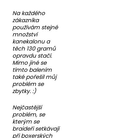
Na každého
zákazníka
používám stejné
množství
kanekalonu a
těch 130 gramů
opravdu stačí.
Mimo jiné se
tímto balením
také pořešil můj
problém se
zbytky. :)
Nejčastější
problém, se
kterým se
braideři setkávají
při boxerských