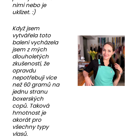
nimi nebo je
uklízet. :)
Když jsem
vytvářela toto
balení vycházela
jsem z mých
dlouholetých
zkušeností, že
opravdu
nepotřebuji více
než 60 gramů na
jednu stranu
boxerských
copů. Taková
hmotnost je
akorát pro
všechny typy
vlasů.