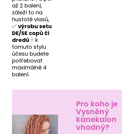
až 2 balení,
záleží to na
hustotě vlasů,
✅
výrobu setu
DE/SE copů či
dredů
- k
tomuto stylu
účesu budete
potřebovat
maximálně 4
balení.
Pro koho je
Vysněný
kanekalon
vhodný?