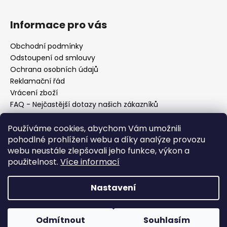
Informace pro vás
Obchodní podmínky
Odstoupení od smlouvy
Ochrana osobních údajů
Reklamační řád
Vrácení zboží
FAQ - Nejčastější dotazy našich zákazníků
Mapa braiderek
Používáme cookies, abychom Vám umožnili
Kurz zapletání vlasů
pohodlné prohlížení webu a díky analýze provozu
Blog
webu neustále zlepšovali jeho funkce, výkon a
O nás
použitelnost.
Více informací
Kontakt
Nastavení
Vytvořil Shoptet
Copyright 2026
Vysněné copánky
. Všechna práva
Odmítnout
Souhlasím
vyhrazena.