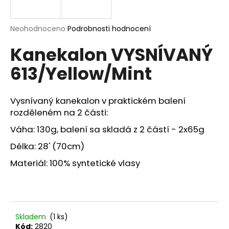
a
j
Průměrné
Neohodnoceno
Podrobnosti hodnocení
í
hodnocení
Kanekalon VYSNÍVANÝ
produktu
t
je
?
613/Yellow/Mint
0,0
z
5
hvězdiček.
Vysnívaný kanekalon v praktickém balení
rozděleném na 2 části:
HLEDAT
Váha: 130g, balení sa skladá z 2 částí - 2x65g
Délka: 28' (70cm)
D
Materiál: 100% syntetické vlasy
o
p
o
r
Skladem
(1 ks)
u
Kód:
2820