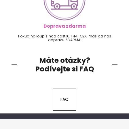
Doprava zdarma
Pokud nakoupíš nad částku 1 441 CZK, máš od nás
dopravu ZDARMA!
Máte otázky?
Podívejte si FAQ
FAQ
Z