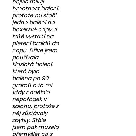
nejvíc miluji
hmotnost balení,
protože mi stačí
jedno balení na
boxerské copy a
také vystačí na
pletení braidů do
copů. Dříve jsem
používala
klasická balení,
která byla
balena po 90
gramů a to mi
vždy nadělalo
nepořádek v
salonu, protože z
něj zůstávaly
zbytky. Stále
jsem pak musela
přemýšlet co s