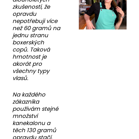
zkušeností, že
opravdu
nepotřebuji více
než 60 gramů na
jednu stranu
boxerských
copů. Taková
hmotnost je
akorát pro
všechny typy
vlasů.
Na každého
zákazníka
používám stejné
množství
kanekalonu a
těch 130 gramů
opravdu stačí.