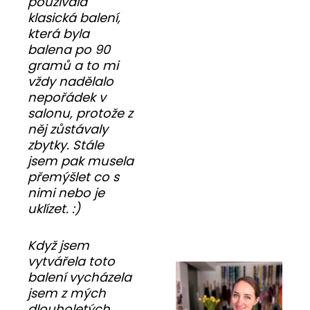
používala
klasická balení,
která byla
balena po 90
gramů a to mi
vždy nadělalo
nepořádek v
salonu, protože z
něj zůstávaly
zbytky. Stále
jsem pak musela
přemýšlet co s
nimi nebo je
uklízet. :)
Když jsem
vytvářela toto
balení vycházela
jsem z mých
dlouholetých