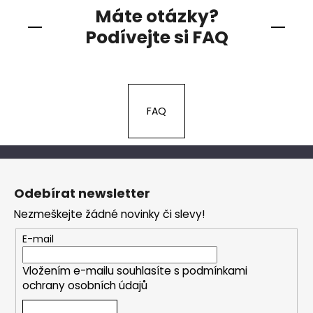
Máte otázky?
Podívejte si FAQ
FAQ
Z
á
Odebírat newsletter
p
Nezmeškejte žádné novinky či slevy!
a
t
E-mail
í
Vložením e-mailu souhlasíte s
podmínkami
ochrany osobních údajů