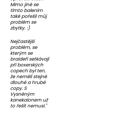
Mimo jiné se
tímto balením
také pořešil můj
problém se
zbytky. :)
Nejčastější
problém, se
kterým se
braideři setkávají
při boxerských
copech byl ten,
že neměli stejně
dlouhé a hrubé
copy. S
Vysněným
kanekalonem už
to řešit nemusí."