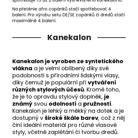
Na přeténie afro copánků stačí spotřebovat 4
balení. Pro výrobu setu DE/SE copánků či dredů stačí
maximálně 4 balení.
Kanekalon
Kanekalon je vyroben ze syntetického
vlákna
a je velmi oblíbený díky své
podobnosti s přírodními lidskými vlasy,
díky čemuž je populární při
vytváření
různých stylových účesů
. Kromě toho,
že je to opravdu stylový doplněk,
je
známý
svou
odolností
a
pružností
.
Kanekalon je lehký a měkký na dotek a je
dostupný v
široké škále barev
, což z něj
činí ideální materiál pro různé vlasové
styly, včetně zaplétání či tvorbu dredů.