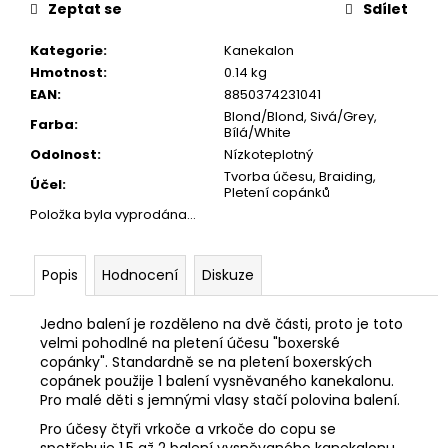
č
Zeptat se
Sdílet
u
j
Kategorie
:
Kanekalon
e
Hmotnost
:
0.14 kg
m
EAN
:
8850374231041
e
Blond/Blond, Sivá/Grey,
Farba
:
Bílá/White
Odolnost
:
Nízkoteplotný
Tvorba účesu, Braiding,
Účel
:
Pletení copánků
Položka byla vyprodána…
Popis
Hodnocení
Diskuze
Jedno balení je rozděleno na dvě části, proto je toto
velmi pohodlné na pletení účesu "boxerské
copánky". Standardně se na pletení boxerských
copánek použije 1 balení vysněvaného kanekalonu.
Pro malé děti s jemnými vlasy stačí polovina balení.
Pro účesy čtyři vrkoče a vrkoče do copu se
spotřebuje 1.5 až 2 balení vysněvaného kanekalonu.