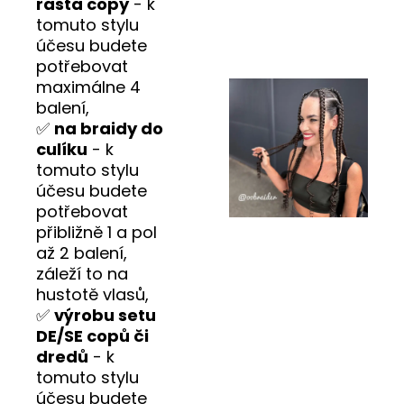
rasta copy
- k
tomuto stylu
účesu budete
potřebovat
maximálne 4
balení,
✅
na braidy do
culíku
- k
tomuto stylu
účesu budete
potřebovat
přibližně 1 a pol
až 2 balení,
záleží to na
hustotě vlasů,
✅
výrobu setu
DE/SE copů či
dredů
- k
tomuto stylu
účesu budete