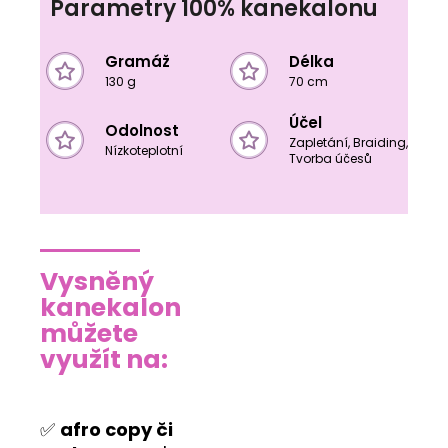
Parametry 100% kanekalonu
Gramáž
Délka
130 g
70 cm
Účel
Odolnost
Zapletání, Braiding,
Nízkoteplotní
Tvorba účesů
Vysněný
kanekalon
můžete
využít na:
✅
afro copy či