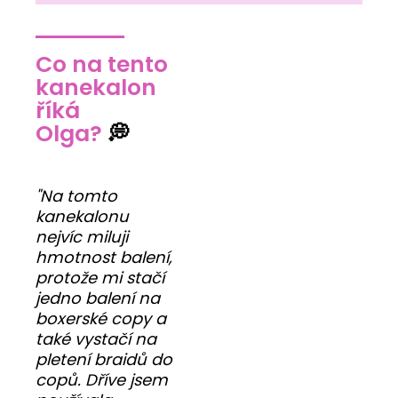
Co na tento
kanekalon
říká
Olga?
💭
"Na tomto
kanekalonu
nejvíc miluji
hmotnost balení,
protože mi stačí
jedno balení na
boxerské copy a
také vystačí na
pletení braidů do
copů. Dříve jsem