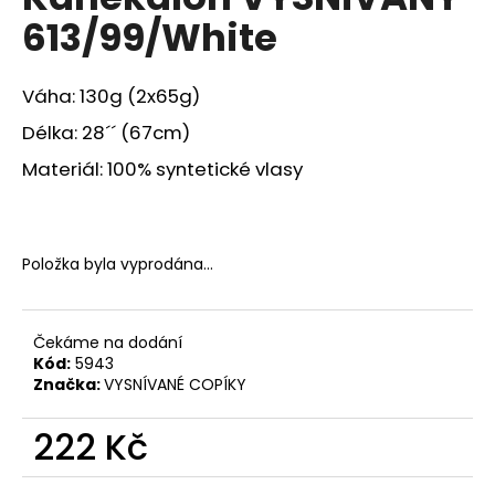
je
a
613/99/White
0,0
z
j
5
í
hvězdiček.
Váha: 130g (2x65g)
t
Délka: 28´´ (67cm)
?
Materiál: 100% syntetické vlasy
HLEDAT
Položka byla vyprodána…
Čekáme na dodání
D
Kód:
5943
o
Značka:
VYSNÍVANÉ COPÍKY
p
o
222 Kč
r
u
Měrná
cena: