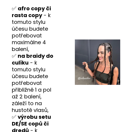
✅
afro copy či
rasta copy
- k
tomuto stylu
účesu budete
potřebovat
maximálne 4
balení,
✅
na braidy do
culíku
- k
tomuto stylu
účesu budete
potřebovat
přibližně 1 a pol
až 2 balení,
záleží to na
hustotě vlasů,
✅
výrobu setu
DE/SE copů či
dredů
- k