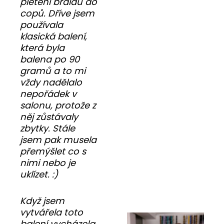
pletení braidů do
copů. Dříve jsem
používala
klasická balení,
která byla
balena po 90
gramů a to mi
vždy nadělalo
nepořádek v
salonu, protože z
něj zůstávaly
zbytky. Stále
jsem pak musela
přemýšlet co s
nimi nebo je
uklízet. :)
Když jsem
vytvářela toto
balení vycházela