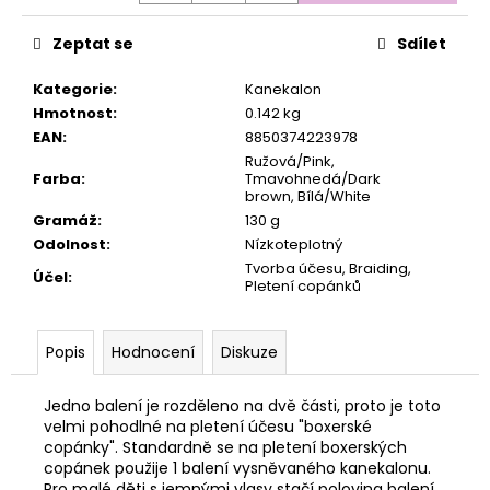
č
u
Zeptat se
Sdílet
j
e
Kategorie
:
Kanekalon
m
Hmotnost
:
0.142 kg
e
EAN
:
8850374223978
Ružová/Pink,
Farba
:
Tmavohnedá/Dark
brown, Bílá/White
Gramáž
:
130 g
Odolnost
:
Nízkoteplotný
Tvorba účesu, Braiding,
Účel
:
Pletení copánků
Popis
Hodnocení
Diskuze
Jedno balení je rozděleno na dvě části, proto je toto
velmi pohodlné na pletení účesu "boxerské
copánky". Standardně se na pletení boxerských
copánek použije 1 balení vysněvaného kanekalonu.
Pro malé děti s jemnými vlasy stačí polovina balení.