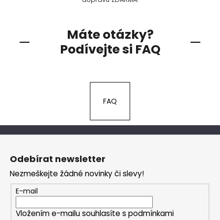
Máte otázky?
Podívejte si FAQ
FAQ
Z
á
Odebírat newsletter
p
Nezmeškejte žádné novinky či slevy!
a
t
E-mail
í
Vložením e-mailu souhlasíte s
podmínkami