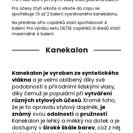
Pro účesy čtyři vrkoče a vrkoče do copu se
spotřebuje 1.5 až 2 balení vysněvaného kanekalonu.
Na přeténie afro copánků stačí spotřebovat 4
balení. Pro výrobu setu DE/SE copánků či dredů stačí
maximálně 4 balení.
Kanekalon
Kanekalon je vyroben ze syntetického
vlákna
a je velmi oblíbený díky své
podobnosti s přírodními lidskými vlasy,
díky čemuž je populární při
vytváření
různých stylových účesů
. Kromě toho,
že je to opravdu stylový doplněk,
je
známý
svou
odolností
a
pružností
.
Kanekalon je lehký a měkký na dotek a je
dostupný v
široké škále barev
, což z něj