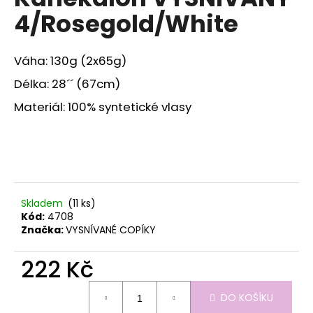
je
a
4/Rosegold/White
0,0
z
j
5
í
hvězdiček.
Váha: 130g (2x65g)
t
Délka: 28´´ (67cm)
?
Materiál: 100% syntetické vlasy
HLEDAT
Skladem
(11 ks)
Kód:
4708
D
Značka:
VYSNÍVANÉ COPÍKY
o
p
222 Kč
o
r
Měrná
u
DO KOŠÍKU
cena: