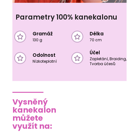
Parametry 100% kanekalonu
Gramáž
Délka
130 g
70 cm
Účel
Odolnost
Zapletání, Braiding,
Nízkoteplotní
Tvorba účesů
Vysněný
kanekalon
můžete
využít na: