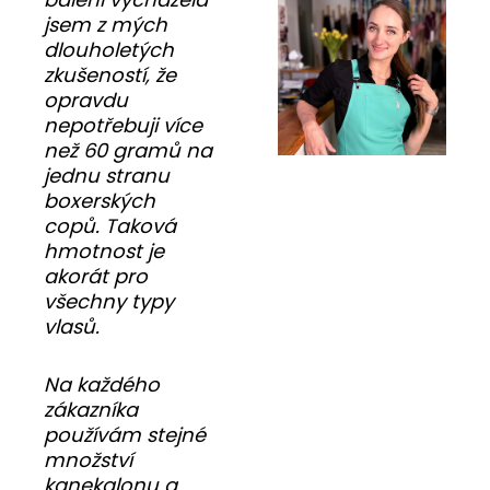
jsem z mých
dlouholetých
zkušeností, že
opravdu
nepotřebuji více
než 60 gramů na
jednu stranu
boxerských
copů. Taková
hmotnost je
akorát pro
všechny typy
vlasů.
Na každého
zákazníka
používám stejné
množství
kanekalonu a