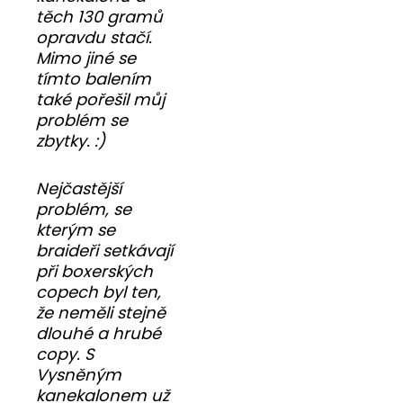
těch 130 gramů
opravdu stačí.
Mimo jiné se
tímto balením
také pořešil můj
problém se
zbytky. :)
Nejčastější
problém, se
kterým se
braideři setkávají
při boxerských
copech byl ten,
že neměli stejně
dlouhé a hrubé
copy. S
Vysněným
kanekalonem už