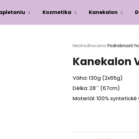
zapletaniu
Kozmetika
Kanekalon
D
Co potřebujete najít?
Průměrné
Neohodnoceno
Podrobnosti h
hodnocení
Kanekalon 
produktu
HLEDAT
je
0,0
z
Váha: 130g (2x65g)
5
Doporučujeme
hvězdiček.
Délka: 28´´ (67cm)
Materiál: 100% syntetické 