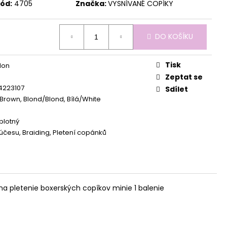
ód:
4705
Značka:
VYSNÍVANÉ COPÍKY
DO KOŠÍKU
Tisk
lon
Zeptat se
4223107
Sdílet
rown, Blond/Blond, Bílá/White
plotný
účesu, Braiding, Pletení copánků
na pletenie boxerských copíkov minie 1 balenie