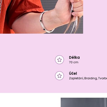
Délka
70 cm
Účel
Zapletání, Braiding, Tvor