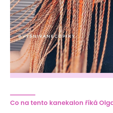
Co na tento kanekalon říká Olg