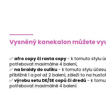
Vysněný kanekalon můžete vyu
✅
afro copy či rasta copy
- k tomuto stylu 
potřebovat maximálne 4 balení,
✅
na braidy do culíku
- k tomuto stylu účes
přibližně 1 a pol až 2 balení, záleží to na husto
✅
výrobu setu DE/SE copů či dredů
- k tomu
potřebovat maximálně 4 balení.