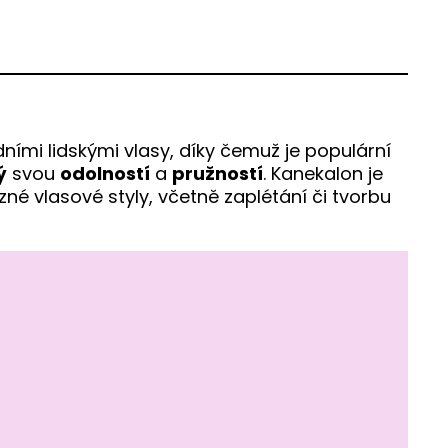
ními lidskými vlasy, díky čemuž je populární
ý
svou
odolností
a
pružností
. Kanekalon je
různé vlasové styly, včetně zaplétání či tvorbu