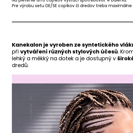
Pre výrobu setu DE/SE copíkov či dredov treba maximálne 
Kanekalon je vyroben ze syntetického vlá
při
vytváření různých stylových účesů
. Kro
lehký a měkký na dotek a je dostupný v
širok
dredů.