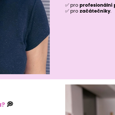
✅ pro
profesionální
✅ pro
začátečníky
.
a?
💭