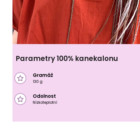
Parametry 100% kanekalonu
Gramáž
130 g
Odolnost
Nízkoteplotní