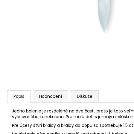
Popis
Hodnocení
Diskuze
Jedno balenie je rozdelené na dve časti, preto je toto ve
vysnívaného kanekalonu. Pre malé deti s jemnými vláskami
Pre účesy štyri braidy a braidy do copu sa spotrebuje 1.5 
Na pletenie afro copíkov vystačí spotrebovať 4 balenia.