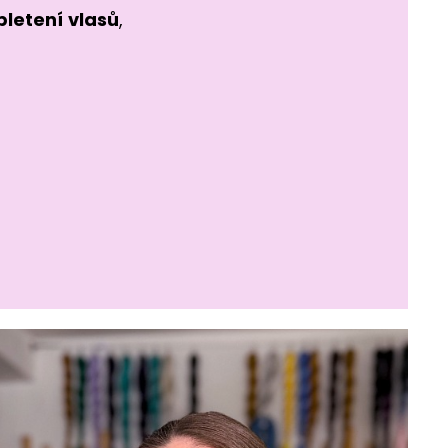
pletení
vlasů
,