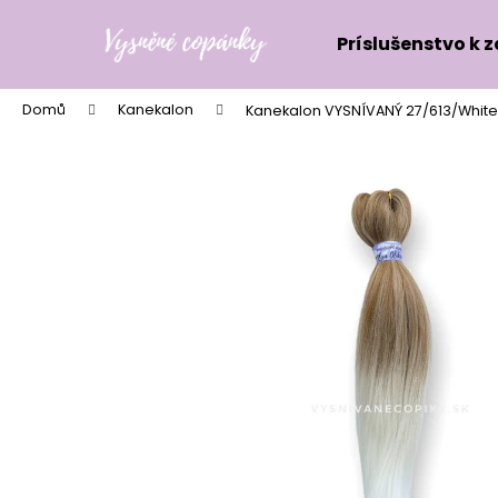
K
Přejít
na
o
Príslušenstvo k 
obsah
Zpět
Zpět
š
do
do
í
Domů
Kanekalon
Kanekalon VYSNÍVANÝ 27/613/White
k
obchodu
obchodu