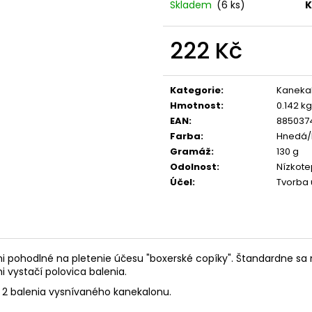
Skladem
(6 ks)
K
222 Kč
Měrná
cena:
Kategorie
:
Kaneka
Hmotnost
:
0.142 kg
EAN
:
885037
Farba
:
Hnedá/B
Gramáž
:
130 g
Odolnost
:
Nízkote
Účel
:
Tvorba 
ľmi pohodlné na pletenie účesu "boxerské copíky". Štandardne sa 
 vystačí polovica balenia.
až 2 balenia vysnívaného kanekalonu.