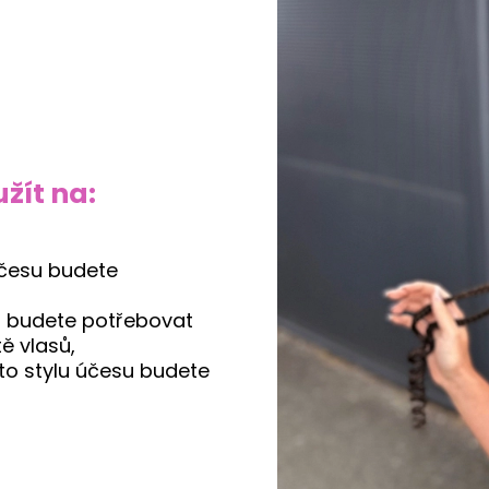
žít na:
účesu budete
u budete potřebovat
tě vlasů,
to stylu účesu budete