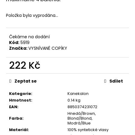
č
u
j
Položka byla vyprodána…
e
m
e
Čekáme na dodání
Kód:
5919
Značka:
VYSNÍVANÉ COPÍKY
222 Kč
Měrná
cena:
Zeptat se
Sdílet
Kategorie
:
Kanekalon
Hmotnost
:
0.14 kg
EAN
:
8850374231072
Hnedá/Brown,
Farba
:
Blond/Blond,
Modrá/Blue
Materiál
:
100% syntetické vlasy