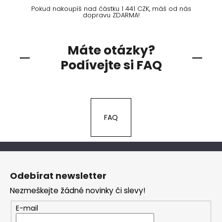
Pokud nakoupíš nad částku 1 441 CZK, máš od nás
dopravu ZDARMA!
Máte otázky?
Podívejte si FAQ
FAQ
Z
á
Odebírat newsletter
p
Nezmeškejte žádné novinky či slevy!
a
t
E-mail
í