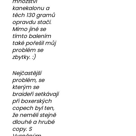
množství
kanekalonu a
těch 130 gramů
opravdu stačí.
Mimo jiné se
tímto balením
také pořešil můj
problém se
zbytky. :)
Nejčastější
problém, se
kterým se
braideři setkávají
při boxerských
copech byl ten,
že neměli stejně
dlouhé a hrubé
copy. S
Vysněným