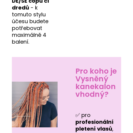
DE/SE copů či
dredů
- k
tomuto stylu
účesu budete
potřebovat
maximálně 4
balení.
Pro koho je
Vysněný
kanekalon
vhodný?
✅ pro
profesionální
pletení
vlasů
,