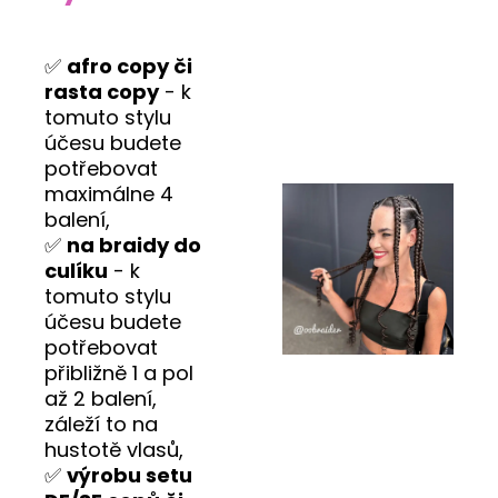
✅
afro copy či
rasta copy
- k
tomuto stylu
účesu budete
potřebovat
maximálne 4
balení,
✅
na braidy do
culíku
- k
tomuto stylu
účesu budete
potřebovat
přibližně 1 a pol
až 2 balení,
záleží to na
hustotě vlasů,
✅
výrobu setu