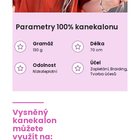
Parametry 100% kanekalonu
Gramáž
Délka
130 g
70 cm
Účel
Odolnost
Zapletání, Braiding,
Nízkoteplotní
Tvorba účesů
Vysněný
kanekalon
můžete
využít na: