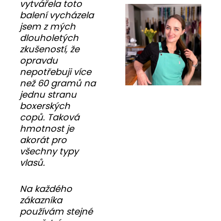
vytvářela toto
balení vycházela
jsem z mých
dlouholetých
zkušeností, že
opravdu
nepotřebuji více
než 60 gramů na
jednu stranu
boxerských
copů. Taková
hmotnost je
akorát pro
všechny typy
vlasů.
Na každého
zákazníka
používám stejné