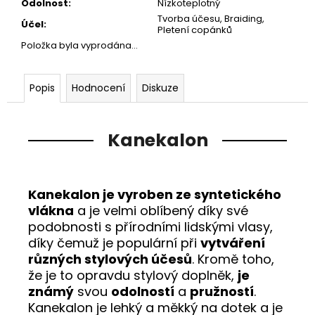
Odolnost
:
Nízkoteplotný
Tvorba účesu, Braiding,
Účel
:
Pletení copánků
Položka byla vyprodána…
Popis
Hodnocení
Diskuze
Kanekalon
Kanekalon je vyroben ze syntetického
vlákna
a je velmi oblíbený díky své
podobnosti s přírodními lidskými vlasy,
díky čemuž je populární při
vytváření
různých stylových účesů
. Kromě toho,
že je to opravdu stylový doplněk,
je
známý
svou
odolností
a
pružností
.
Kanekalon je lehký a měkký na dotek a je