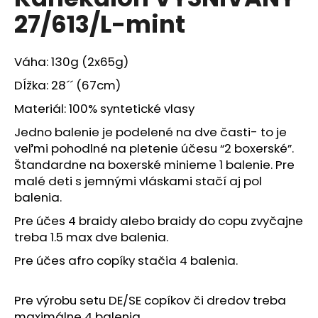
je
a
27/613/L-mint
0,0
z
j
5
í
hvězdiček.
Váha: 130g (2x65g)
t
Dĺžka: 28´´ (67cm)
?
Materiál: 100% syntetické vlasy
Jedno balenie je podelené na dve časti- to je
veľmi pohodlné na pletenie účesu “2 boxerské”.
Štandardne na boxerské minieme 1 balenie. Pre
HLEDAT
malé deti s jemnými vláskami stačí aj pol
balenia.
Pre účes 4 braidy alebo braidy do copu zvyčajne
D
treba 1.5 max dve balenia.
o
p
Pre účes afro copíky stačia 4 balenia.
o
r
Pre výrobu setu DE/SE copíkov či dredov treba
u
maximálne 4 balenia.