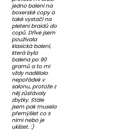
jedno balení na
boxerské copy a
také vystačí na
pletení braidů do
copů. Dříve jsem
používala
klasická balení,
která byla
balena po 90
gramů a to mi
vždy nadělalo
nepořádek v
salonu, protože z
něj zůstávaly
zbytky. Stále
jsem pak musela
přemýšlet co s
nimi nebo je
uklízet. :)