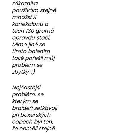
zákazníka
používám stejné
množství
kanekalonu a
těch 130 gramů
opravdu stačí.
Mimo jiné se
tímto balením
také pořešil můj
problém se
zbytky. :)
Nejčastější
problém, se
kterým se
braideři setkávají
při boxerských
copech byl ten,
že neměli stejně