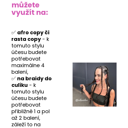
můžete
využít na:
✅
afro copy či
rasta copy
- k
tomuto stylu
účesu budete
potřebovat
maximálne 4
balení,
✅
na braidy do
culíku
- k
tomuto stylu
účesu budete
potřebovat
přibližně 1 a pol
až 2 balení,
záleží to na