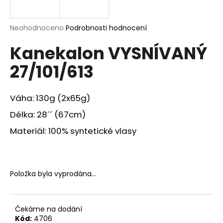
a
j
Průměrné
Neohodnoceno
Podrobnosti hodnocení
í
hodnocení
Kanekalon VYSNÍVANÝ
produktu
t
je
?
27/101/613
0,0
z
5
hvězdiček.
Váha: 130g (2x65g)
Délka: 28´´ (67cm)
HLEDAT
Materiál: 100% syntetické vlasy
D
o
Položka byla vyprodána…
p
o
r
Čekáme na dodání
u
Kód:
4706