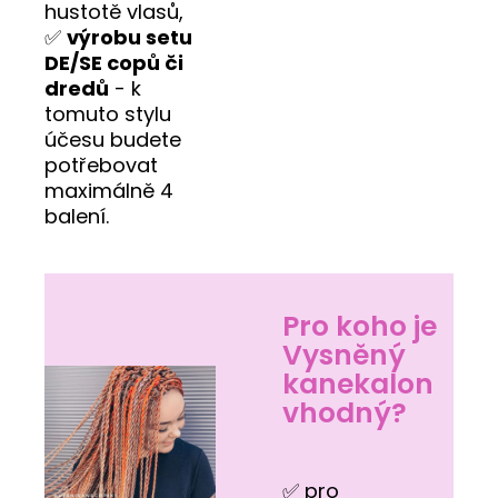
hustotě vlasů,
✅
výrobu setu
DE/SE copů či
dredů
- k
tomuto stylu
účesu budete
potřebovat
maximálně 4
balení.
Pro koho je
Vysněný
kanekalon
vhodný?
✅ pro