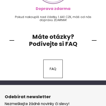
Doprava zdarma
Pokud nakoupíš nad částku 1 441 CZK, máš od nás
dopravu ZDARMA!
Máte otázky?
Podívejte si FAQ
FAQ
Z
á
Odebírat newsletter
p
Nezmeškejte žádné novinky či slevy!