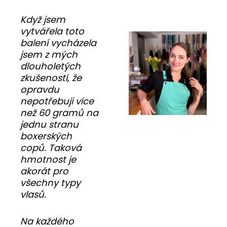
Když jsem
vytvářela toto
balení vycházela
jsem z mých
dlouholetých
zkušeností, že
opravdu
nepotřebuji více
než 60 gramů na
jednu stranu
boxerských
copů. Taková
hmotnost je
akorát pro
všechny typy
vlasů.
Na každého