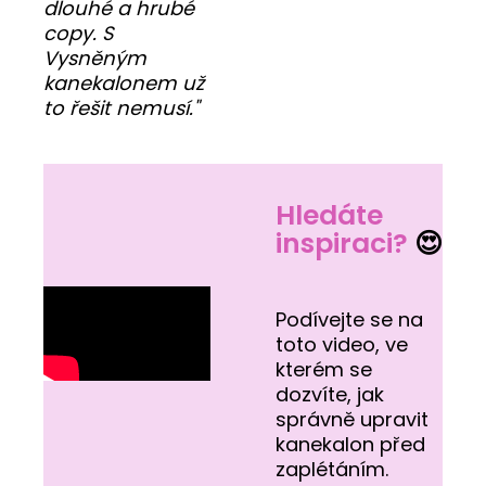
dlouhé a hrubé
copy. S
Vysněným
kanekalonem už
to řešit nemusí."
Hledáte
inspiraci?
😍
Podívejte se na
toto video, ve
kterém se
dozvíte, jak
správně upravit
kanekalon před
zaplétáním.