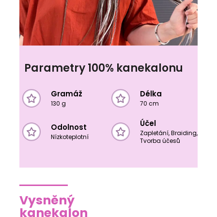
Parametry 100% kanekalonu
Gramáž
Délka
130 g
70 cm
Účel
Odolnost
Zapletání, Braiding,
Nízkoteplotní
Tvorba účesů
Vysněný
kanekalon