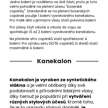
Jedno balení je rozděleno na dvě části, proto je toto
velmi pohodlné na pletení účesu "boxerské
copánky". Standardně se na pletení boxerských
copánek použije 1 balení vysněvaného kanekalonu.
Pro malé děti s jemnými vlasy stačí polovina balení.
Pro účesy čtyři vrkoče a vrkoče do copu se
spotřebuje 1.5 až 2 balení vysněvaného kanekalonu.
Na přeténie afro copánků stačí spotřebovat 4
balení. Pro výrobu setu DE/SE copánků či dredů stačí
maximálně 4 balení.
Kanekalon
Kanekalon je vyroben ze syntetického
vlákna
a je velmi oblíbený díky své
podobnosti s přírodními lidskými vlasy,
díky čemuž je populární při
vytváření
různých stylových účesů
. Kromě toho,
že je to opravdu stylový doplněk,
je