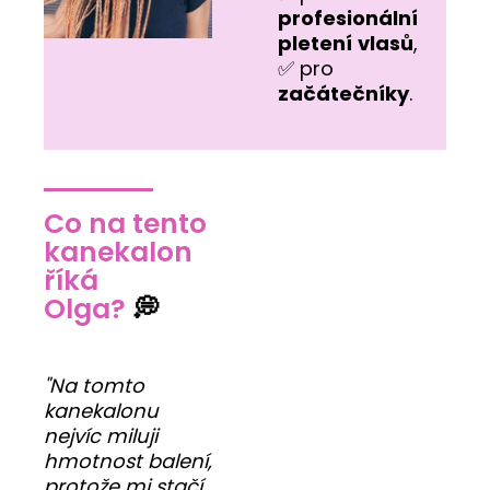
profesionální
pletení
vlasů
,
✅ pro
začátečníky
.
Co na tento
kanekalon
říká
Olga?
💭
"Na tomto
kanekalonu
nejvíc miluji
hmotnost balení,
protože mi stačí