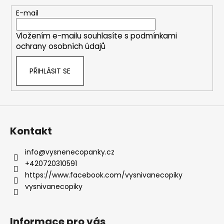
a
t
E-mail
í
Vložením e-mailu souhlasíte s
podmínkami
ochrany osobních údajů
PŘIHLÁSIT SE
Kontakt
info
@
vysnenecopanky.cz
+420720310591
https://www.facebook.com/vysnivanecopiky
vysnivanecopiky
Informace pro vás