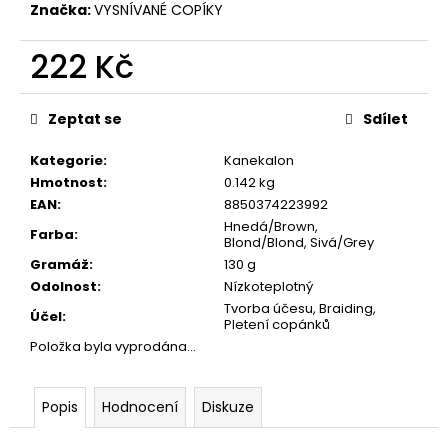
č
Značka:
VYSNÍVANÉ COPÍKY
u
j
222 Kč
e
m
Měrná
e
cena:
Zeptat se
Sdílet
Kategorie
:
Kanekalon
Hmotnost
:
0.142 kg
EAN
:
8850374223992
Hnedá/Brown,
Farba
:
Blond/Blond, Sivá/Grey
Gramáž
:
130 g
Odolnost
:
Nízkoteplotný
Tvorba účesu, Braiding,
Účel
:
Pletení copánků
Položka byla vyprodána…
Popis
Hodnocení
Diskuze