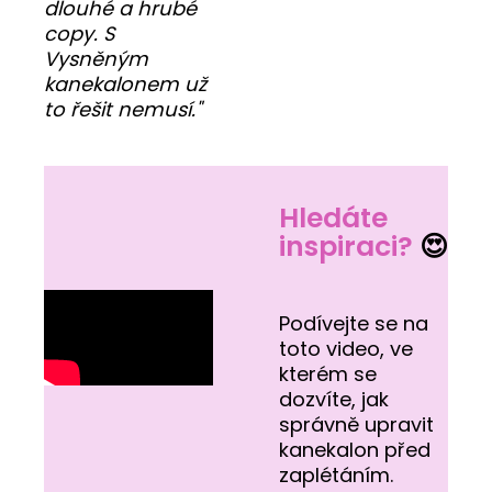
dlouhé a hrubé
copy. S
Vysněným
kanekalonem už
to řešit nemusí."
Hledáte
inspiraci?
😍
Podívejte se na
toto video, ve
kterém se
dozvíte, jak
správně upravit
kanekalon před
zaplétáním.