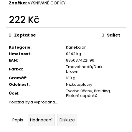
č
Značka:
VYSNÍVANÉ COPÍKY
u
j
222 Kč
e
m
Měrná
e
cena:
Zeptat se
Sdílet
Kategorie
:
Kanekalon
Hmotnost
:
0.142 kg
EAN
:
8850374221196
Tmavohnedá/Dark
Farba
:
brown
Gramáž
:
130 g
Odolnost
:
Nízkoteplotný
Tvorba účesu, Braiding,
Účel
:
Pletení copánků
Položka byla vyprodána…
Popis
Hodnocení
Diskuze