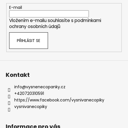
a
t
E-mail
í
Vložením e-mailu souhlasíte s
podmínkami
ochrany osobních údajů
PŘIHLÁSIT SE
Kontakt
info
@
vysnenecopanky.cz
+420720310591
https://www.facebook.com/vysnivanecopiky
vysnivanecopiky
Informace pro vás