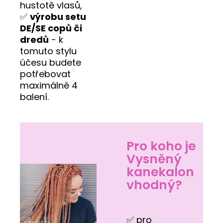
hustotě vlasů,
✅
výrobu setu
DE/SE copů či
dredů
- k
tomuto stylu
účesu budete
potřebovat
maximálně 4
balení.
Pro koho je
Vysněný
kanekalon
vhodný?
✅ pro