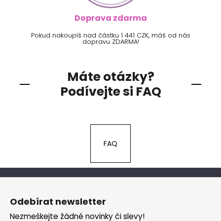
Doprava zdarma
Pokud nakoupíš nad částku 1 441 CZK, máš od nás
dopravu ZDARMA!
Máte otázky?
Podívejte si FAQ
FAQ
Z
á
Odebírat newsletter
p
Nezmeškejte žádné novinky či slevy!