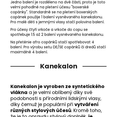
Jedno balení je rozděleno na dvě části, proto je toto
velmi pohodlné na pletení účesu "boxerské
copánky". Standardně se na pletení boxerských
copánek použije 1 balení vysněvaného kanekalonu.
Pro malé děti s jemnými vlasy stačí polovina balení.
Pro účesy čtyři vrkoče a vrkoče do copu se
spotřebuje 1.5 až 2 balení vysněvaného kanekalonu.
Na přeténie afro copánků stačí spotřebovat 4
balení. Pro výrobu setu DE/SE copánků či dredů stačí
maximálně 4 balení.
Kanekalon
Kanekalon je vyroben ze syntetického
vlákna
a je velmi oblíbený díky své
podobnosti s přírodními lidskými vlasy,
díky čemuž je populární při
vytváření
různých stylových účesů
. Kromě toho,
že je to opravdu stylový doplněk,
je