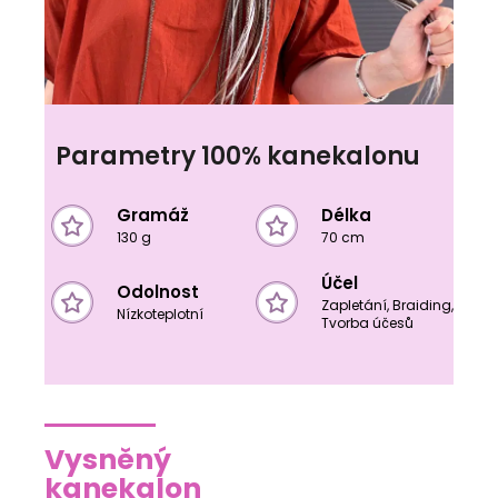
Parametry 100% kanekalonu
Gramáž
Délka
130 g
70 cm
Účel
Odolnost
Zapletání, Braiding,
Nízkoteplotní
Tvorba účesů
Vysněný
kanekalon