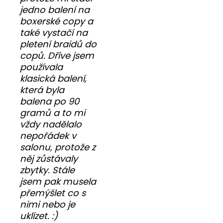
jedno balení na
boxerské copy a
také vystačí na
pletení braidů do
copů. Dříve jsem
používala
klasická balení,
která byla
balena po 90
gramů a to mi
vždy nadělalo
nepořádek v
salonu, protože z
něj zůstávaly
zbytky. Stále
jsem pak musela
přemýšlet co s
nimi nebo je
uklízet. :)