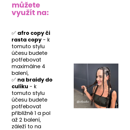
můžete
využít na:
✅
afro copy či
rasta copy
- k
tomuto stylu
účesu budete
potřebovat
maximálne 4
balení,
✅
na braidy do
culíku
- k
tomuto stylu
účesu budete
potřebovat
přibližně 1 a pol
až 2 balení,
záleží to na