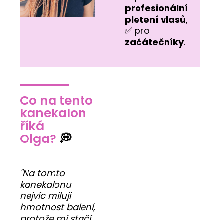
profesionální
pletení
vlasů
,
✅ pro
začátečníky
.
Co na tento
kanekalon
říká
Olga?
💭
"Na tomto
kanekalonu
nejvíc miluji
hmotnost balení,
protože mi stačí