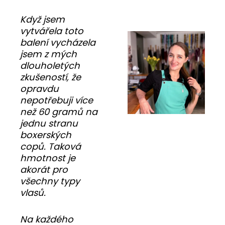
Když jsem
vytvářela toto
balení vycházela
jsem z mých
dlouholetých
zkušeností, že
opravdu
nepotřebuji více
než 60 gramů na
jednu stranu
boxerských
copů. Taková
hmotnost je
akorát pro
všechny typy
vlasů.
Na každého