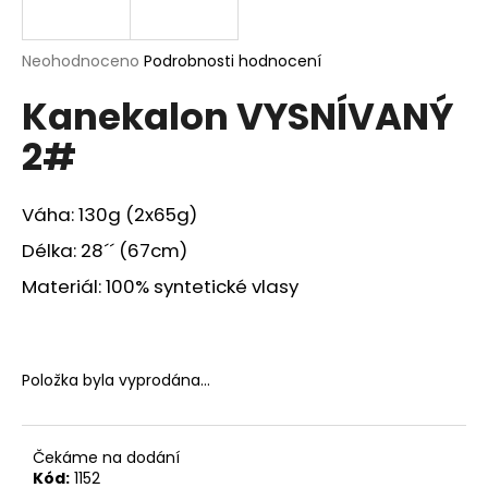
a
j
Průměrné
Neohodnoceno
Podrobnosti hodnocení
í
hodnocení
Kanekalon VYSNÍVANÝ
produktu
t
je
?
2#
0,0
z
5
hvězdiček.
Váha: 130g (2x65g)
Délka: 28´´ (67cm)
HLEDAT
Materiál: 100% syntetické vlasy
D
o
Položka byla vyprodána…
p
o
r
Čekáme na dodání
u
Kód:
1152