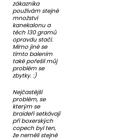
zákazníka
používám stejné
množství
kanekalonu a
těch 130 gramů
opravdu stačí.
Mimo jiné se
tímto balením
také pořešil můj
problém se
zbytky. :)
Nejčastější
problém, se
kterým se
braideři setkávají
při boxerských
copech byl ten,
že neměli stejně