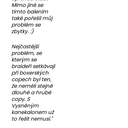
Mimo jiné se
tímto balením
také pořešil můj
problém se
zbytky. :)
Nejčastější
problém, se
kterým se
braideři setkávají
při boxerských
copech byl ten,
že neměli stejně
dlouhé a hrubé
copy. S
Vysněným
kanekalonem už
to řešit nemusí."