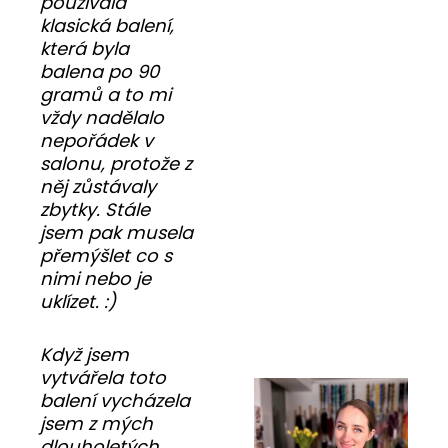
používala
klasická balení,
která byla
balena po 90
gramů a to mi
vždy nadělalo
nepořádek v
salonu, protože z
něj zůstávaly
zbytky. Stále
jsem pak musela
přemýšlet co s
nimi nebo je
uklízet. :)
Když jsem
vytvářela toto
balení vycházela
jsem z mých
dlouholetých