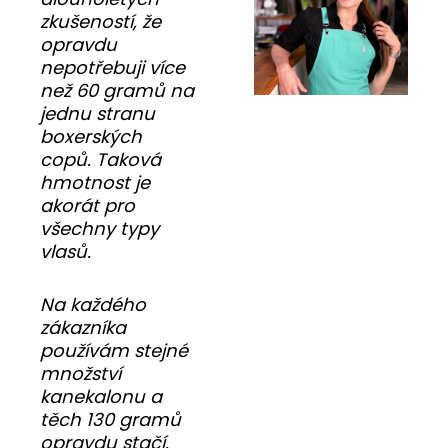
zkušeností, že
opravdu
nepotřebuji více
než 60 gramů na
jednu stranu
boxerských
copů. Taková
hmotnost je
akorát pro
všechny typy
vlasů.
Na každého
zákazníka
používám stejné
množství
kanekalonu a
těch 130 gramů
opravdu stačí.