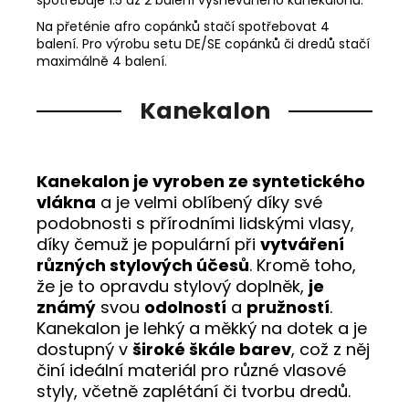
Na přeténie afro copánků stačí spotřebovat 4
balení. Pro výrobu setu DE/SE copánků či dredů stačí
maximálně 4 balení.
Kanekalon
Kanekalon je vyroben ze syntetického
vlákna
a je velmi oblíbený díky své
podobnosti s přírodními lidskými vlasy,
díky čemuž je populární při
vytváření
různých stylových účesů
. Kromě toho,
že je to opravdu stylový doplněk,
je
známý
svou
odolností
a
pružností
.
Kanekalon je lehký a měkký na dotek a je
dostupný v
široké škále barev
, což z něj
činí ideální materiál pro různé vlasové
styly, včetně zaplétání či tvorbu dredů.