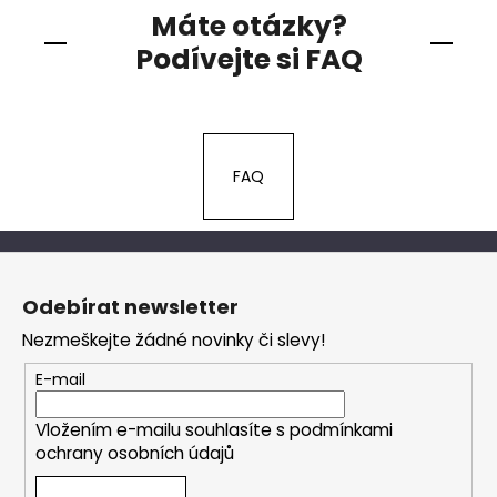
Máte otázky?
Podívejte si FAQ
FAQ
Z
á
Odebírat newsletter
p
Nezmeškejte žádné novinky či slevy!
a
t
E-mail
í
Vložením e-mailu souhlasíte s
podmínkami
ochrany osobních údajů