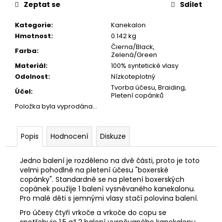
č
Zeptat se
Sdílet
u
j
Kategorie
:
Kanekalon
e
Hmotnost
:
0.142 kg
m
Čierna/Black,
Farba
:
e
Zelená/Green
Materiál
:
100% syntetické vlasy
Odolnost
:
Nízkoteplotný
Tvorba účesu, Braiding,
Účel
:
Pletení copánků
Položka byla vyprodána…
Popis
Hodnocení
Diskuze
Jedno balení je rozděleno na dvě části, proto je toto
velmi pohodlné na pletení účesu "boxerské
copánky". Standardně se na pletení boxerských
copánek použije 1 balení vysněvaného kanekalonu.
Pro malé děti s jemnými vlasy stačí polovina balení.
Pro účesy čtyři vrkoče a vrkoče do copu se
spotřebuje 1.5 až 2 balení vysněvaného kanekalonu.