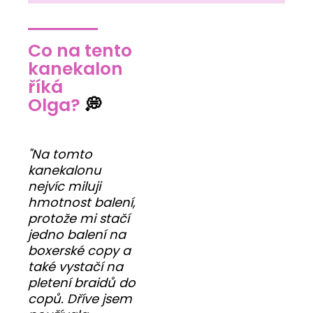
Co na tento
kanekalon
říká
Olga?
💭
"Na tomto
kanekalonu
nejvíc miluji
hmotnost balení,
protože mi stačí
jedno balení na
boxerské copy a
také vystačí na
pletení braidů do
copů. Dříve jsem