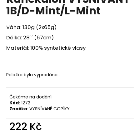
je
a
1B/D-Mint/L-Mint
0,0
z
j
5
í
hvězdiček.
Váha: 130g (2x65g)
t
Délka: 28´´ (67cm)
?
Materiál: 100% syntetické vlasy
HLEDAT
Položka byla vyprodána…
Čekáme na dodání
D
Kód:
1272
o
Značka:
VYSNÍVANÉ COPÍKY
p
o
222 Kč
r
u
Měrná
cena: