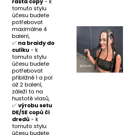
rasta copy
- k
tomuto stylu
účesu budete
potřebovat
maximálne 4
balení,
✅
na braidy do
culíku
- k
tomuto stylu
účesu budete
potřebovat
přibližně 1 a pol
až 2 balení,
záleží to na
hustotě vlasů,
✅
výrobu setu
DE/SE copů či
dredů
- k
tomuto stylu
účesu budete