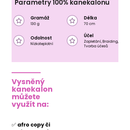
Parametry 100% kanekalonu
Gramáž
Délka
130 g
70 cm
Účel
Odolnost
Zapletání, Braiding,
Nízkoteplotní
Tvorba účesů
Vysněný
kanekalon
můžete
využít na:
✅
afro copy či