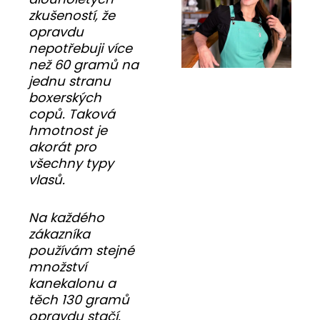
zkušeností, že
opravdu
nepotřebuji více
než 60 gramů na
jednu stranu
boxerských
copů. Taková
hmotnost je
akorát pro
všechny typy
vlasů.
Na každého
zákazníka
používám stejné
množství
kanekalonu a
těch 130 gramů
opravdu stačí.