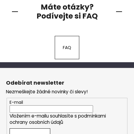
Máte otázky?
Podívejte si FAQ
FAQ
Z
á
Odebírat newsletter
p
Nezmeškejte žádné novinky či slevy!
a
t
E-mail
í
Vložením e-mailu souhlasíte s
podmínkami
ochrany osobních údajů