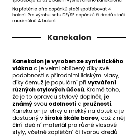
Na přeténie afro copánků stačí spotřebovat 4
balení. Pro výrobu setu DE/SE copánků či dredů stačí
maximálně 4 balení.
Kanekalon
Kanekalon je vyroben ze syntetického
vlákna
a je velmi oblíbený díky své
podobnosti s přírodními lidskými vlasy,
díky čemuž je populární při
vytváření
různých stylových účesů
. Kromě toho,
že je to opravdu stylový doplněk,
je
známý
svou
odolností
a
pružností
.
Kanekalon je lehký a měkký na dotek a je
dostupný v
široké škále barev
, což z něj
činí ideální materiál pro různé vlasové
styly, včetně zaplétání či tvorbu dredů.