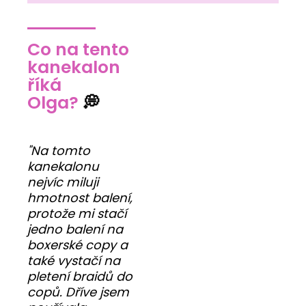
Co na tento
kanekalon
říká
Olga?
💭
"Na tomto
kanekalonu
nejvíc miluji
hmotnost balení,
protože mi stačí
jedno balení na
boxerské copy a
také vystačí na
pletení braidů do
copů. Dříve jsem