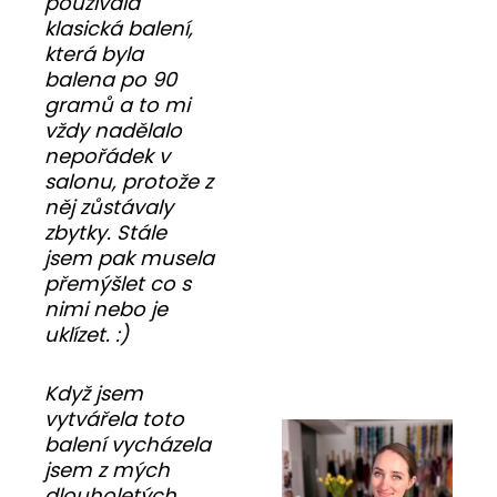
používala
klasická balení,
která byla
balena po 90
gramů a to mi
vždy nadělalo
nepořádek v
salonu, protože z
něj zůstávaly
zbytky. Stále
jsem pak musela
přemýšlet co s
nimi nebo je
uklízet. :)
Když jsem
vytvářela toto
balení vycházela
jsem z mých
dlouholetých