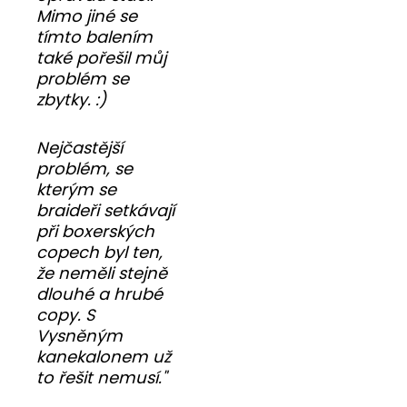
Mimo jiné se
tímto balením
také pořešil můj
problém se
zbytky. :)
Nejčastější
problém, se
kterým se
braideři setkávají
při boxerských
copech byl ten,
že neměli stejně
dlouhé a hrubé
copy. S
Vysněným
kanekalonem už
to řešit nemusí."