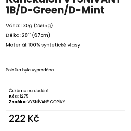
je
a
1B/D-Green/D-Mint
0,0
z
j
5
í
hvězdiček.
Váha: 130g (2x65g)
t
Délka: 28´´ (67cm)
?
Materiál: 100% syntetické vlasy
HLEDAT
Položka byla vyprodána…
Čekáme na dodání
D
Kód:
1275
o
Značka:
VYSNÍVANÉ COPÍKY
p
o
222 Kč
r
u
Měrná
cena: