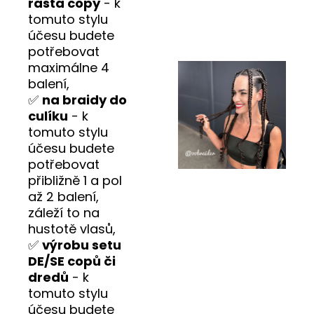
rasta copy
- k
tomuto stylu
účesu budete
potřebovat
maximálne 4
balení,
✅
na braidy do
culíku
- k
tomuto stylu
účesu budete
potřebovat
přibližně 1 a pol
až 2 balení,
záleží to na
hustotě vlasů,
✅
výrobu setu
DE/SE copů či
dredů
- k
tomuto stylu
účesu budete