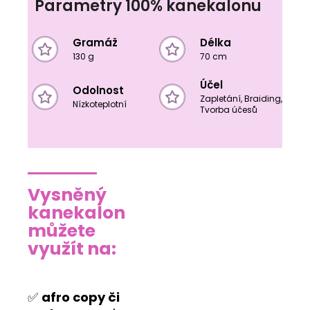
Parametry 100% kanekalonu
Gramáž
Délka
130 g
70 cm
Účel
Odolnost
Zapletání, Braiding,
Nízkoteplotní
Tvorba účesů
Vysněný
kanekalon
můžete
využít na:
✅
afro copy či