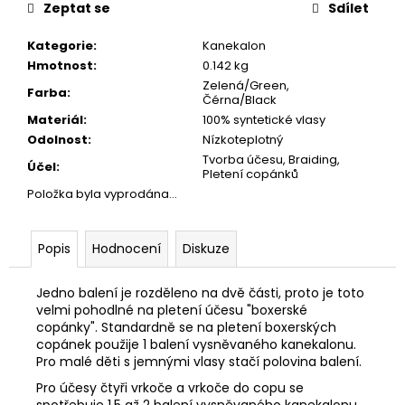
č
Zeptat se
Sdílet
u
j
Kategorie
:
Kanekalon
e
Hmotnost
:
0.142 kg
m
Zelená/Green,
Farba
:
e
Čérna/Black
Materiál
:
100% syntetické vlasy
Odolnost
:
Nízkoteplotný
Tvorba účesu, Braiding,
Účel
:
Pletení copánků
Položka byla vyprodána…
Popis
Hodnocení
Diskuze
Jedno balení je rozděleno na dvě části, proto je toto
velmi pohodlné na pletení účesu "boxerské
copánky". Standardně se na pletení boxerských
copánek použije 1 balení vysněvaného kanekalonu.
Pro malé děti s jemnými vlasy stačí polovina balení.
Pro účesy čtyři vrkoče a vrkoče do copu se
spotřebuje 1.5 až 2 balení vysněvaného kanekalonu.