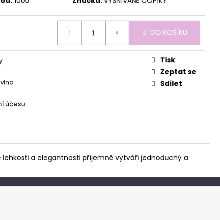
ód:
1000
Značka:
VYSNÍVANÉ COPÍKY
DO KOŠÍKU
Tisk
y
Zeptat se
vlna
Sdílet
í účesu
 lehkosti a elegantnosti příjemně vytváří jednoduchý a