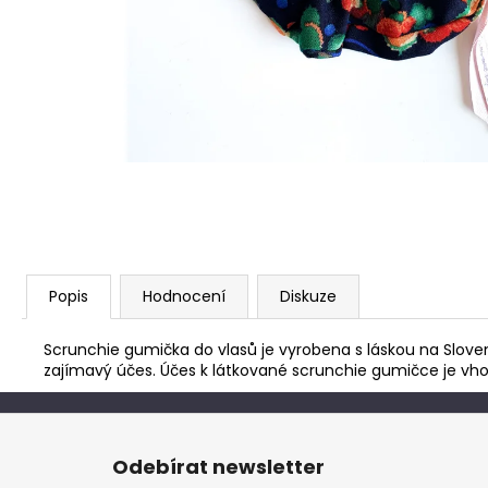
Popis
Hodnocení
Diskuze
Scrunchie gumička do vlasů je vyrobena s láskou na Slove
zajímavý účes. Účes k látkované scrunchie gumičce je vh
Z
á
Odebírat newsletter
p