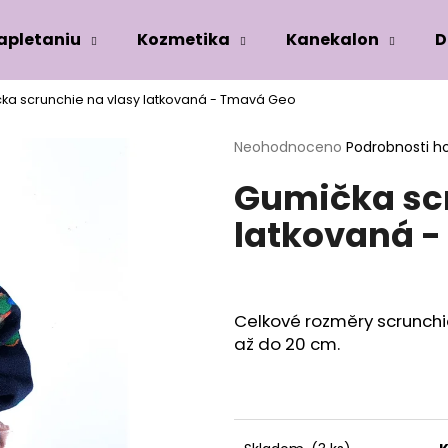
zapletaniu
Kozmetika
Kanekalon
D
ka scrunchie na vlasy latkovaná - Tmavá Geo
Co potřebujete najít?
Průměrné
Neohodnoceno
Podrobnosti h
hodnocení
Gumička scr
produktu
HLEDAT
je
latkovaná 
0,0
z
5
Doporučujeme
hvězdiček.
Celkové rozměry scrunchi
až do 20 cm.