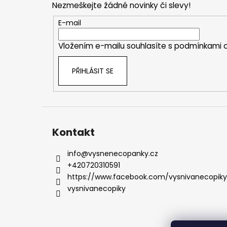
Nezmeškejte žádné novinky či slevy!
a
t
E-mail
í
Vložením e-mailu souhlasíte s
podmínkami o
PŘIHLÁSIT SE
Kontakt
info
@
vysnenecopanky.cz
+420720310591
https://www.facebook.com/vysnivanecopiky
vysnivanecopiky