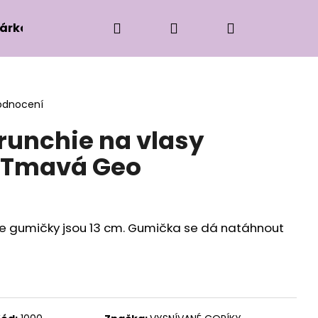
Hledat
Přihlášení
Nákupní
árková edice
Příslušenství k zaplétání
Ko
košík
odnocení
unchie na vlasy
- Tmavá Geo
e gumičky jsou 13 cm. Gumička se dá natáhnout