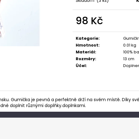
Skladom
(3 ks)
K
98 Kč
Měrná
cena:
Kategorie
:
Gumičk
Hmotnost
:
0.01 kg
Materiál
:
100% ba
Rozměry
:
13 cm
Účel
:
Doplnen
nsku. Gumička je pevná a perfektně drží na svém místě. Díky své
odné doplnit různými doplňky.doplnkami.