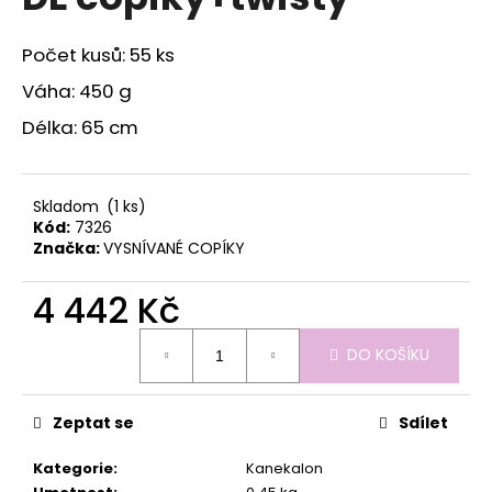
je
a
0,0
z
j
Počet kusů: 55 ks
5
í
hvězdiček.
Váha: 450 g
t
Délka: 65 cm
?
Skladom
(1 ks)
Kód:
7326
Značka:
VYSNÍVANÉ COPÍKY
HLEDAT
4 442 Kč
Měrná
D
DO KOŠÍKU
cena:
o
p
o
Zeptat se
Sdílet
r
u
Kategorie
:
Kanekalon