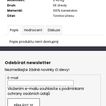
č
Hmotnost
:
0.45 kg
u
Druh
:
DE dredy
j
Materiál
:
100% kanekalon
e
Účel
:
Tvorba účesu
m
e
Popis
Hodnocení
Diskuze
Popis produktu není dostupný
Z
á
Odebírat newsletter
p
Nezmeškejte žádné novinky či slevy!
a
t
E-mail
í
Vložením e-mailu souhlasíte s
podmínkami
ochrany osobních údajů
PŘIHLÁSIT SE