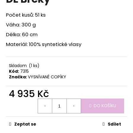
je
a
0,0
z
j
Počet kusů: 51 ks
5
í
hvězdiček.
Váha: 300 g
t
Délka: 60 cm
?
Materiál: 100% syntetické vlasy
Skladom
(1 ks)
HLEDAT
Kód:
7315
Značka:
VYSNÍVANÉ COPÍKY
4 935 Kč
D
o
Měrná
DO KOŠÍKU
cena:
p
o
r
Zeptat se
Sdílet
u