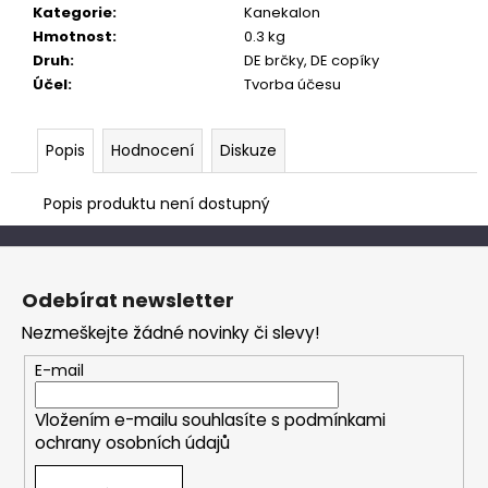
č
Kategorie
:
Kanekalon
u
Hmotnost
:
0.3 kg
j
Druh
:
DE brčky, DE copíky
e
Účel
:
Tvorba účesu
m
e
Popis
Hodnocení
Diskuze
Popis produktu není dostupný
Z
á
Odebírat newsletter
p
Nezmeškejte žádné novinky či slevy!
a
t
E-mail
í
Vložením e-mailu souhlasíte s
podmínkami
ochrany osobních údajů