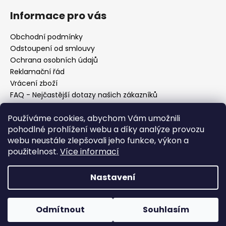
Informace pro vás
Obchodní podmínky
Odstoupení od smlouvy
Ochrana osobních údajů
Reklamační řád
Vrácení zboží
FAQ - Nejčastější dotazy našich zákazníků
Mapa braiderek
Používáme cookies, abychom Vám umožnili
Kurz zapletání vlasů
pohodlné prohlížení webu a díky analýze provozu
Blog
webu neustále zlepšovali jeho funkce, výkon a
O nás
použitelnost.
Více informací
Kontakt
Nastavení
Vytvořil Shoptet
Copyright 2026
Vysněné copánky
. Všechna práva
Odmítnout
Souhlasím
vyhrazena.