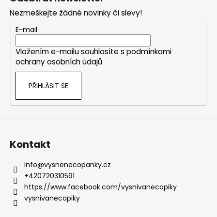
p
Nezmeškejte žádné novinky či slevy!
a
t
E-mail
í
Vložením e-mailu souhlasíte s
podmínkami
ochrany osobních údajů
PŘIHLÁSIT SE
Kontakt
info
@
vysnenecopanky.cz
+420720310591
https://www.facebook.com/vysnivanecopiky
vysnivanecopiky