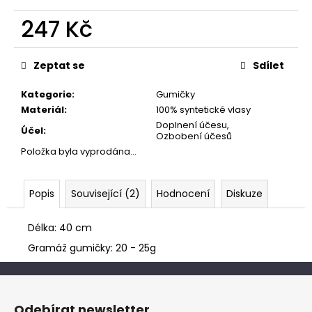
č
u
247 Kč
j
e
Měrná
cena:
m
Zeptat se
Sdílet
e
Kategorie
:
Gumičky
Materiál
:
100% syntetické vlasy
Doplnení účesu,
Účel
:
Ozbobení účesů
Položka byla vyprodána…
Popis
Související (2)
Hodnocení
Diskuze
Délka: 40 cm
Gramáž gumičky: 20 - 25g
Z
á
Odebírat newsletter