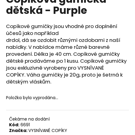
je
a
dětská - Purple
0,0
z
j
5
í
hvězdiček.
Copíkové gumičky jsou vhodné pro doplnění
t
účesů jako například
?
drdol, dá se ozdobit různými ozdobami z naší
nabídky. V nabídce máme různé barevné
provedení. Délka je 40 cm. Copíkové gumičky
dětské prodáváme po 1 kusu. Copíkové gumičky
jsou exkluzivně vyrobeny pro VYSNÍVANÉ
HLEDAT
COPÍKY. Váha gumičky je 20g, proto je šetrná k
dětským vláskům.
D
Položka byla vyprodána…
o
p
o
Čekáme na dodání
r
Kód:
6691
u
Značka:
VYSNÍVANÉ COPÍKY