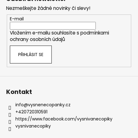
p
Nezmeškejte žádné novinky či slevy!
a
t
E-mail
í
Vložením e-mailu souhlasíte s
podmínkami
ochrany osobních údajů
PŘIHLÁSIT SE
Kontakt
info
@
vysnenecopanky.cz
+420720310591
https://www.facebook.com/vysnivanecopiky
vysnivanecopiky