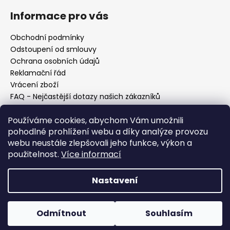
Informace pro vás
Obchodní podmínky
Odstoupení od smlouvy
Ochrana osobních údajů
Reklamační řád
Vrácení zboží
FAQ - Nejčastější dotazy našich zákazníků
Mapa braiderek
Používáme cookies, abychom Vám umožnili
Kurz zapletání vlasů
pohodlné prohlížení webu a díky analýze provozu
Blog
webu neustále zlepšovali jeho funkce, výkon a
O nás
použitelnost.
Více informací
Kontakt
Nastavení
Vytvořil Shoptet
Copyright 2026
Vysněné copánky
. Všechna práva
Odmítnout
Souhlasím
vyhrazena.