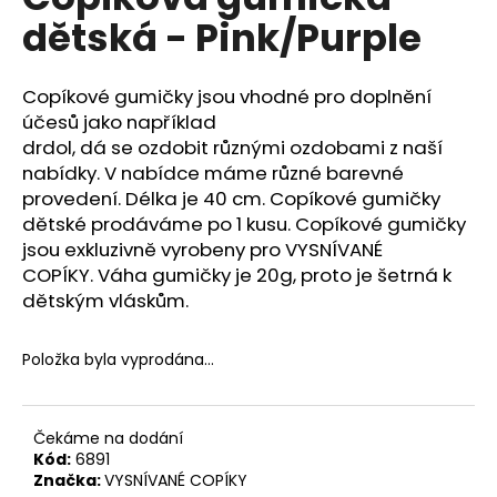
je
a
dětská - Pink/Purple
0,0
z
j
5
í
hvězdiček.
Copíkové gumičky jsou vhodné pro doplnění
t
účesů jako například
?
drdol, dá se ozdobit různými ozdobami z naší
nabídky. V nabídce máme různé barevné
provedení. Délka je 40 cm. Copíkové gumičky
dětské prodáváme po 1 kusu. Copíkové gumičky
jsou exkluzivně vyrobeny pro VYSNÍVANÉ
HLEDAT
COPÍKY. Váha gumičky je 20g, proto je šetrná k
dětským vláskům.
D
Položka byla vyprodána…
o
p
o
Čekáme na dodání
r
Kód:
6891
u
Značka:
VYSNÍVANÉ COPÍKY