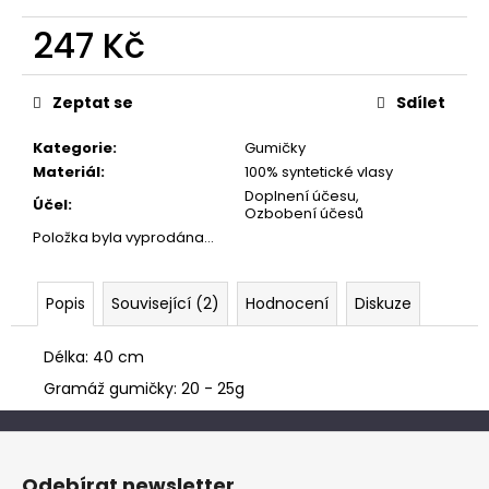
č
u
247 Kč
j
e
Měrná
cena:
m
Zeptat se
Sdílet
e
Kategorie
:
Gumičky
Materiál
:
100% syntetické vlasy
Doplnení účesu,
Účel
:
Ozbobení účesů
Položka byla vyprodána…
Popis
Související (2)
Hodnocení
Diskuze
Délka: 40 cm
Gramáž gumičky: 20 - 25g
Z
á
Odebírat newsletter