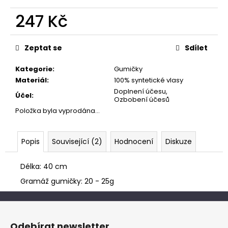
č
u
247 Kč
j
e
Měrná
cena:
m
Zeptat se
Sdílet
e
Kategorie
:
Gumičky
Materiál
:
100% syntetické vlasy
Doplnení účesu,
Účel
:
Ozbobení účesů
Položka byla vyprodána…
Popis
Související (2)
Hodnocení
Diskuze
Délka: 40 cm
Gramáž gumičky: 20 - 25g
Z
á
Odebírat newsletter