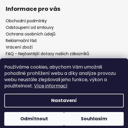
Informace pro vás
Obchodní podmínky
Odstoupení od smlouvy
Ochrana osobních údajů
Reklamační řád
Vrácení zboží
FAQ - Nejčastější dotazy našich zákazníků
Mapa braiderek
Používáme cookies, abychom Vám umožnili
Kurz zapletání vlasů
pohodlné prohlížení webu a díky analýze provozu
Blog
webu neustále zlepšovali jeho funkce, výkon a
O nás
použitelnost.
Více informací
Kontakt
Nastavení
Vytvořil Shoptet
Copyright 2026
Vysněné copánky
. Všechna práva
Odmítnout
Souhlasím
vyhrazena.