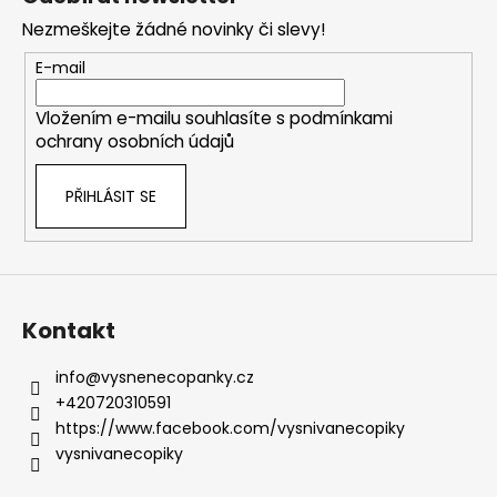
p
Nezmeškejte žádné novinky či slevy!
a
t
E-mail
í
Vložením e-mailu souhlasíte s
podmínkami
ochrany osobních údajů
PŘIHLÁSIT SE
Kontakt
info
@
vysnenecopanky.cz
+420720310591
https://www.facebook.com/vysnivanecopiky
vysnivanecopiky