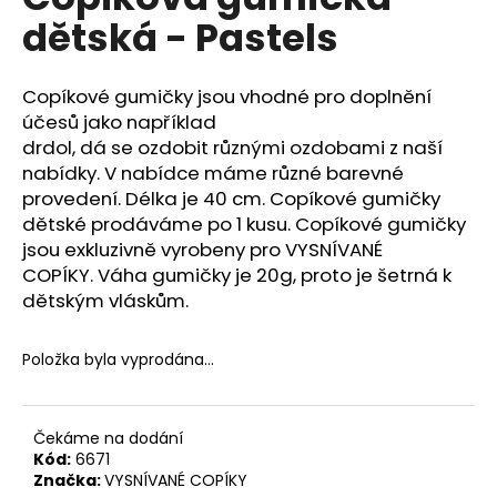
je
a
dětská - Pastels
0,0
z
j
5
í
hvězdiček.
Copíkové gumičky jsou vhodné pro doplnění
t
účesů jako například
?
drdol, dá se ozdobit různými ozdobami z naší
nabídky. V nabídce máme různé barevné
provedení. Délka je 40 cm. Copíkové gumičky
dětské prodáváme po 1 kusu. Copíkové gumičky
jsou exkluzivně vyrobeny pro VYSNÍVANÉ
HLEDAT
COPÍKY. Váha gumičky je 20g, proto je šetrná k
dětským vláskům.
D
Položka byla vyprodána…
o
p
o
Čekáme na dodání
r
Kód:
6671
u
Značka:
VYSNÍVANÉ COPÍKY