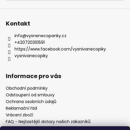
a
j
í
Kontakt
t
?
info
@
vysnenecopanky.cz
+420720310591
https://www.facebook.com/vysnivanecopiky
vysnivanecopiky
HLEDAT
Informace pro vás
Obchodní podmínky
D
Odstoupení od smlouvy
o
Ochrana osobních údajů
p
Reklamační řád
o
Vrácení zboží
r
FAQ - Nejčastější dotazy našich zákazníků
u
Mapa braiderek