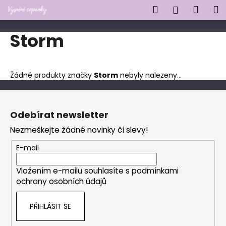
K
Přejít
Hledat
Náku
M
Přihlášen
na
o
obsah
Zpět
Zpět
košík
š
Storm
í
C
k
o
Žádné produkty značky
Storm
nebyly nalezeny...
p
o
Z
t
á
Odebírat newsletter
ř
p
Nezmeškejte žádné novinky či slevy!
e
a
b
t
E-mail
u
í
j
Vložením e-mailu souhlasíte s
podmínkami
ochrany osobních údajů
e
t
PŘIHLÁSIT SE
e
n