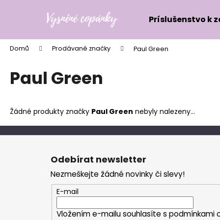
K
Přejít
na
o
Príslušenstvo k 
obsah
Zpět
Zpět
š
do
do
í
Domů
Prodávané značky
Paul Green
k
obchodu
obchodu
Paul Green
Žádné produkty značky
Paul Green
nebyly nalezeny...
Z
á
Odebírat newsletter
p
Nezmeškejte žádné novinky či slevy!
a
t
E-mail
í
Vložením e-mailu souhlasíte s
podmínkami o