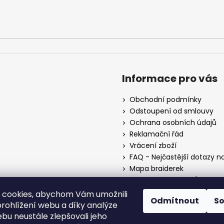
Informace pro vás
Obchodní podmínky
Odstoupení od smlouvy
Ochrana osobních údajů
Reklamační řád
Vrácení zboží
FAQ - Nejčastější dotazy n
Mapa braiderek
Kurz zapletání vlasů
Blog
 cookies, abychom Vám umožnili
Odmítnout
S
O nás
rohlížení webu a díky analýze
Kontakt
bu neustále zlepšovali jeho