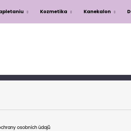
zapletaniu
Kozmetika
Kanekalon
D
Co potřebujete najít?
HLEDAT
Doporučujeme
chrany osobních údajů