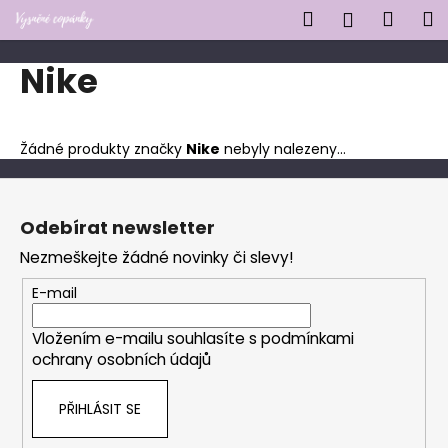
K
Přejít
Hledat
Náku
M
Přihlášen
na
o
obsah
Zpět
Zpět
košík
š
Nike
í
C
k
o
Žádné produkty značky
Nike
nebyly nalezeny...
p
o
Z
t
á
Odebírat newsletter
ř
p
Nezmeškejte žádné novinky či slevy!
e
a
b
t
E-mail
u
í
j
Vložením e-mailu souhlasíte s
podmínkami
ochrany osobních údajů
e
t
PŘIHLÁSIT SE
e
n