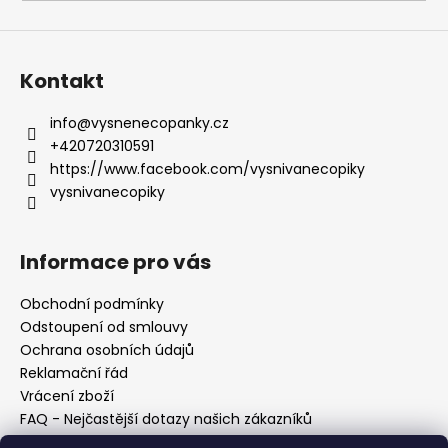
a
j
í
Kontakt
t
?
info
@
vysnenecopanky.cz
+420720310591
https://www.facebook.com/vysnivanecopiky
vysnivanecopiky
HLEDAT
Informace pro vás
Obchodní podmínky
D
Odstoupení od smlouvy
o
Ochrana osobních údajů
p
Reklamační řád
o
Vrácení zboží
r
FAQ - Nejčastější dotazy našich zákazníků
u
Mapa braiderek