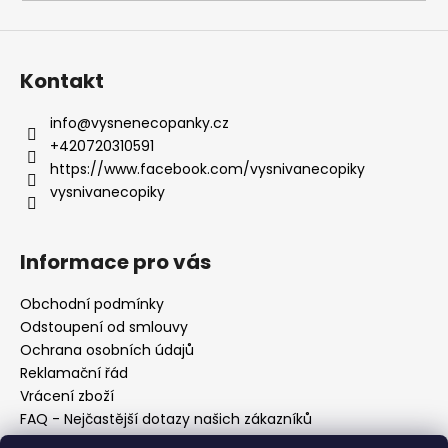
a
j
í
Kontakt
t
?
info
@
vysnenecopanky.cz
+420720310591
https://www.facebook.com/vysnivanecopiky
vysnivanecopiky
HLEDAT
Informace pro vás
Obchodní podmínky
D
Odstoupení od smlouvy
o
Ochrana osobních údajů
p
Reklamační řád
o
Vrácení zboží
r
FAQ - Nejčastější dotazy našich zákazníků
u
Mapa braiderek