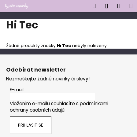
K
Přejít
Hledat
Náku
M
Přihlášen
na
o
obsah
Zpět
Zpět
košík
š
Hi Tec
í
C
k
o
Žádné produkty značky
Hi Tec
nebyly nalezeny...
p
o
Z
t
á
Odebírat newsletter
ř
p
Nezmeškejte žádné novinky či slevy!
e
a
b
t
E-mail
u
í
j
Vložením e-mailu souhlasíte s
podmínkami
ochrany osobních údajů
e
t
PŘIHLÁSIT SE
e
n