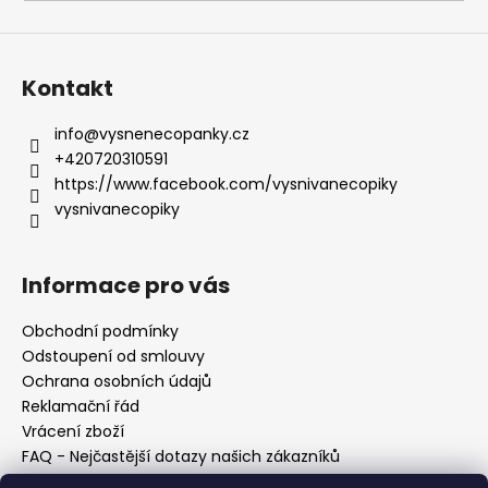
a
j
í
Kontakt
t
?
info
@
vysnenecopanky.cz
+420720310591
https://www.facebook.com/vysnivanecopiky
vysnivanecopiky
HLEDAT
Informace pro vás
Obchodní podmínky
D
Odstoupení od smlouvy
o
Ochrana osobních údajů
p
Reklamační řád
o
Vrácení zboží
r
FAQ - Nejčastější dotazy našich zákazníků
u
Mapa braiderek