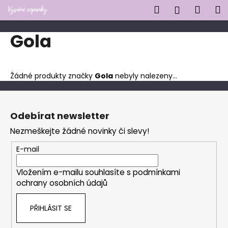
K
Přejít
Hledat
Náku
M
Přihlášen
na
o
obsah
Zpět
Zpět
košík
š
Gola
í
C
k
o
Žádné produkty značky
Gola
nebyly nalezeny...
p
o
Z
t
á
Odebírat newsletter
ř
p
Nezmeškejte žádné novinky či slevy!
e
a
b
t
E-mail
u
í
j
Vložením e-mailu souhlasíte s
podmínkami
ochrany osobních údajů
e
t
PŘIHLÁSIT SE
e
n