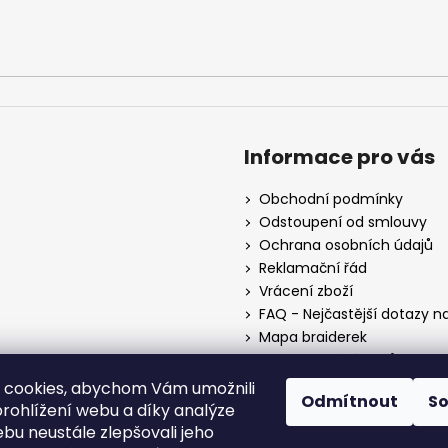
Informace pro vás
Obchodní podmínky
Odstoupení od smlouvy
Ochrana osobních údajů
Reklamační řád
Vrácení zboží
FAQ - Nejčastější dotazy n
Mapa braiderek
Kurz zapletání vlasů
Blog
 cookies, abychom Vám umožnili
Odmítnout
S
O nás
rohlížení webu a díky analýze
Kontakt
bu neustále zlepšovali jeho