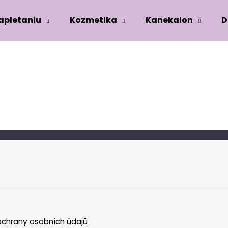
zapletaniu
Kozmetika
Kanekalon
D
Co potřebujete najít?
HLEDAT
Doporučujeme
chrany osobních údajů