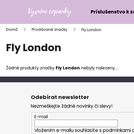
K
Přejít
na
o
Príslušenstvo k 
obsah
Zpět
Zpět
š
do
do
í
Domů
Prodávané značky
Fly London
k
obchodu
obchodu
Fly London
Žádné produkty značky
Fly London
nebyly nalezeny...
Z
á
Odebírat newsletter
p
Nezmeškejte žádné novinky či slevy!
a
t
E-mail
í
Vložením e-mailu souhlasíte s
podmínkami o