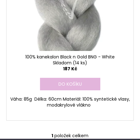
d
r
a
u
o
j
k
d
í
t
u
t
ů
k
?
t
ů
100% kanekalon Black n Gold BNG - White
Skladom
(14 ks)
187 Kč
HLEDAT
DO KOŠÍKU
D
Váha: 85g Délka: 60cm Materiál: 100% syntetické vlasy,
modakrylové vlákno
o
p
o
r
u
1
položek celkem
O