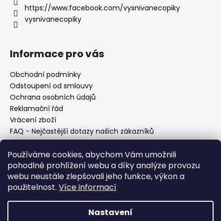
https://www.facebook.com/vysnivanecopiky
vysnivanecopiky
Informace pro vás
Obchodní podmínky
Odstoupení od smlouvy
Ochrana osobních údajů
Reklamační řád
Vrácení zboží
FAQ - Nejčastější dotazy našich zákazníků
Mapa braiderek
Používáme cookies, abychom Vám umožnili
Kurz zapletání vlasů
pohodlné prohlížení webu a díky analýze provozu
Blog
webu neustále zlepšovali jeho funkce, výkon a
O nás
použitelnost.
Více informací
Kontakt
Nastavení
Vytvořil Shoptet