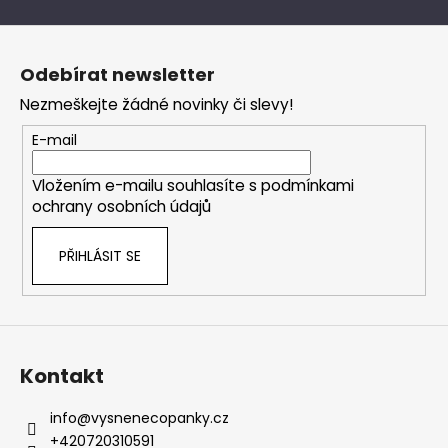
č
v
u
Z
l
j
á
á
e
Odebírat newsletter
d
p
m
a
Nezmeškejte žádné novinky či slevy!
a
e
c
t
E-mail
í
í
p
Vložením e-mailu souhlasíte s
podmínkami
r
ochrany osobních údajů
v
k
PŘIHLÁSIT SE
y
v
ý
p
i
s
Kontakt
u
info
@
vysnenecopanky.cz
+420720310591