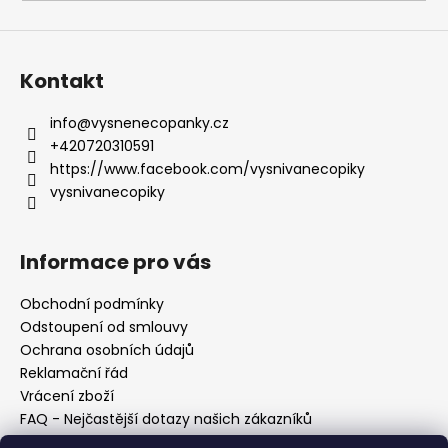
a
j
í
Kontakt
t
?
info
@
vysnenecopanky.cz
+420720310591
https://www.facebook.com/vysnivanecopiky
vysnivanecopiky
HLEDAT
Informace pro vás
Obchodní podmínky
D
Odstoupení od smlouvy
o
Ochrana osobních údajů
p
Reklamační řád
o
Vrácení zboží
r
FAQ - Nejčastější dotazy našich zákazníků
u
Mapa braiderek