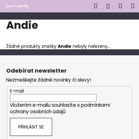
K
Přejít
Hledat
Náku
M
Přihlášen
na
o
obsah
Zpět
Zpět
košík
š
Andie
í
C
k
o
Žádné produkty značky
Andie
nebyly nalezeny...
p
o
Z
t
á
Odebírat newsletter
ř
p
Nezmeškejte žádné novinky či slevy!
e
a
b
t
E-mail
u
í
j
Vložením e-mailu souhlasíte s
podmínkami
ochrany osobních údajů
e
t
PŘIHLÁSIT SE
e
n