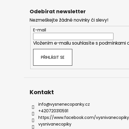
Z
á
Odebírat newsletter
p
Nezmeškejte žádné novinky či slevy!
a
t
E-mail
í
Vložením e-mailu souhlasíte s
podmínkami o
PŘIHLÁSIT SE
Kontakt
info
@
vysnenecopanky.cz
+420720310591
https://www.facebook.com/vysnivanecopiky
vysnivanecopiky