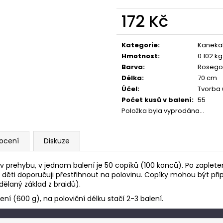
172 Kč
Měrná
cena:
Kategorie
:
Kaneka
Hmotnost
:
0.102 kg
Barva
:
Rosego
Délka
:
70 cm
Účel
:
Tvorba 
Počet kusů v balení
:
55
Položka byla vyprodána…
ocení
Diskuze
m v prehybu, v jednom balení je 50 copíků (100 konců). Po zaple
alé děti doporučuji přestřihnout na polovinu. Copíky mohou být p
laný základ z braidů).
ní (600 g), na poloviční délku stačí 2-3 balení.