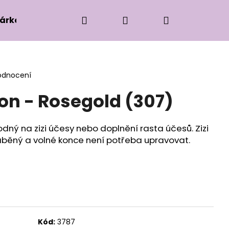
Hledat
Přihlášení
Nákupní
árková edice
Příslušenství k zaplétání
Ko
košík
odnocení
lon - Rosegold (307)
odný na zizi účesy nebo doplnění rasta účesů. Zizi
ráběný a volné konce není potřeba upravovat.
Kód:
3787