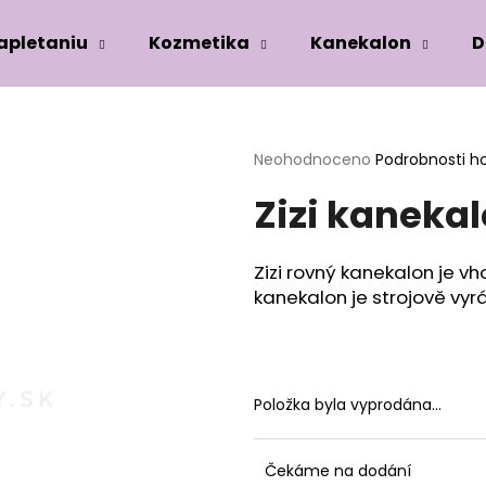
zapletaniu
Kozmetika
Kanekalon
D
Co potřebujete najít?
Průměrné
Neohodnoceno
Podrobnosti h
hodnocení
Zizi kaneka
produktu
HLEDAT
je
0,0
z
Zizi rovný kanekalon je vh
5
Doporučujeme
kanekalon je strojově vy
hvězdiček.
Položka byla vyprodána…
Čekáme na dodání