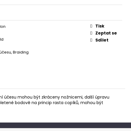
Tisk
lon
Zeptat se
ld
Sdílet
účesu, Braiding
tení účesu mohou být zkráceny nožnicemi, další úpravu
řipletené bodově na princip rasta copíků, mohou být