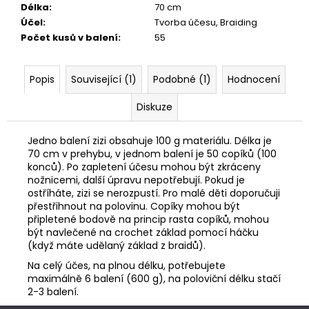
č
Délka
:
70 cm
u
Účel
:
Tvorba účesu, Braiding
j
Počet kusů v balení
:
55
e
m
e
Popis
Související (1)
Podobné (1)
Hodnocení
Diskuze
Jedno balení zizi obsahuje 100 g materiálu. Délka je
70 cm v prehybu, v jednom balení je 50 copíků (100
konců). Po zapletení účesu mohou být zkráceny
nožnicemi, další úpravu nepotřebují. Pokud je
ostříháte, zizi se nerozpustí. Pro malé děti doporučuji
přestřihnout na polovinu. Copíky mohou být
připletené bodově na princip rasta copíků, mohou
být navlečené na crochet základ pomocí háčku
(když máte udělaný základ z braidů).
Na celý účes, na plnou délku, potřebujete
maximálně 6 balení (600 g), na poloviční délku stačí
2-3 balení.