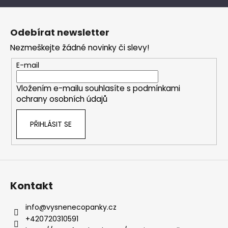
Z
á
Odebírat newsletter
p
Nezmeškejte žádné novinky či slevy!
a
t
E-mail
í
Vložením e-mailu souhlasíte s
podmínkami
ochrany osobních údajů
PŘIHLÁSIT SE
Kontakt
info
@
vysnenecopanky.cz
+420720310591