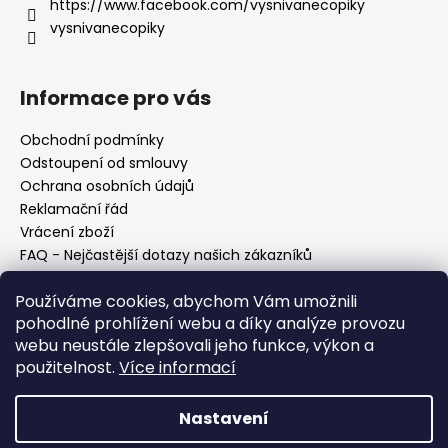
https://www.facebook.com/vysnivanecopiky
vysnivanecopiky
Informace pro vás
Obchodní podmínky
Odstoupení od smlouvy
Ochrana osobních údajů
Reklamační řád
Vrácení zboží
FAQ - Nejčastější dotazy našich zákazníků
Mapa braiderek
Používáme cookies, abychom Vám umožnili
Kurz zapletání vlasů
pohodlné prohlížení webu a díky analýze provozu
Blog
webu neustále zlepšovali jeho funkce, výkon a
O nás
použitelnost.
Více informací
Kontakt
Nastavení
Vytvořil Shoptet