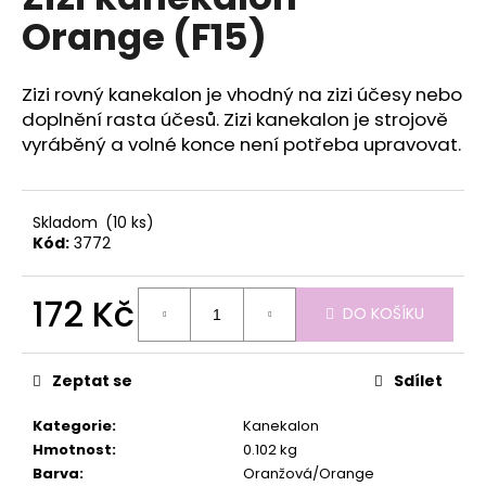
je
a
Orange (F15)
0,0
z
j
5
í
hvězdiček.
Zizi rovný kanekalon je vhodný na zizi účesy nebo
t
doplnění rasta účesů. Zizi kanekalon je strojově
?
vyráběný a volné konce není potřeba upravovat.
Skladom
(10 ks)
Kód:
3772
HLEDAT
172 Kč
DO KOŠÍKU
Měrná
D
cena:
o
Zeptat se
Sdílet
p
o
Kategorie
:
Kanekalon
r
Hmotnost
:
0.102 kg
u
Barva
:
Oranžová/Orange