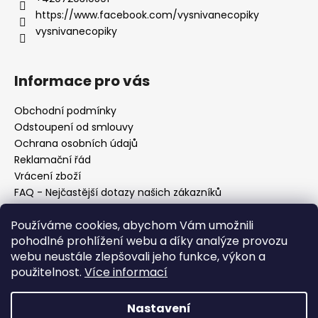
https://www.facebook.com/vysnivanecopiky
vysnivanecopiky
Informace pro vás
Obchodní podmínky
Odstoupení od smlouvy
Ochrana osobních údajů
Reklamační řád
Vrácení zboží
FAQ - Nejčastější dotazy našich zákazníků
Mapa braiderek
Používáme cookies, abychom Vám umožnili
Kurz zapletání vlasů
pohodlné prohlížení webu a díky analýze provozu
Blog
webu neustále zlepšovali jeho funkce, výkon a
O nás
použitelnost.
Více informací
Kontakt
Nastavení