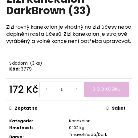
je
a
DarkBrown (33)
0,0
z
j
5
í
hvězdiček.
Zizi rovný kanekalon je vhodný na zizi účesy nebo
t
doplnění rasta účesů. Zizi kanekalon je strojově
?
vyráběný a volné konce není potřeba upravovat.
Skladom
(3 ks)
Kód:
3779
HLEDAT
172 Kč
DO KOŠÍKU
Měrná
D
cena:
o
Zeptat se
Sdílet
p
o
Kategorie
:
Kanekalon
r
Hmotnost
:
0.102 kg
u
Tmavohňedá/Dark
Barva
: