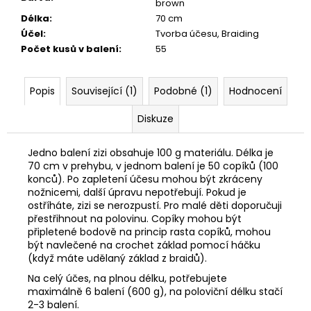
č
brown
u
Délka
:
70 cm
j
Účel
:
Tvorba účesu, Braiding
e
Počet kusů v balení
:
55
m
e
Popis
Související (1)
Podobné (1)
Hodnocení
Diskuze
Jedno balení zizi obsahuje 100 g materiálu. Délka je
70 cm v prehybu, v jednom balení je 50 copíků (100
konců). Po zapletení účesu mohou být zkráceny
nožnicemi, další úpravu nepotřebují. Pokud je
ostříháte, zizi se nerozpustí. Pro malé děti doporučuji
přestřihnout na polovinu. Copíky mohou být
připletené bodově na princip rasta copíků, mohou
být navlečené na crochet základ pomocí háčku
(když máte udělaný základ z braidů).
Na celý účes, na plnou délku, potřebujete
maximálně 6 balení (600 g), na poloviční délku stačí
2-3 balení.