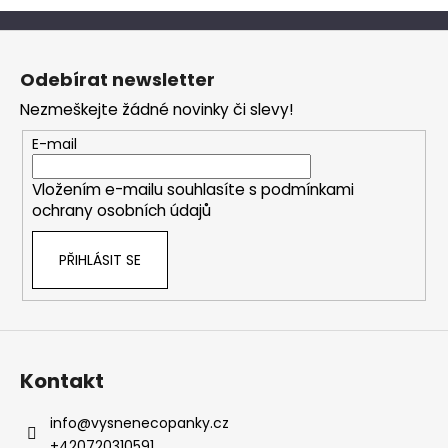
Z
á
Odebírat newsletter
p
Nezmeškejte žádné novinky či slevy!
a
t
E-mail
í
Vložením e-mailu souhlasíte s
podmínkami
ochrany osobních údajů
PŘIHLÁSIT SE
Kontakt
info
@
vysnenecopanky.cz
+420720310591