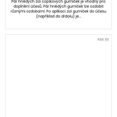
Pár hnědých zizi copíkových gumiček je vhodný pro
doplnění účesů. Pár hnědých gumiček lze ozdobit
různými ozdobami. Po aplikaci zizi gumiček do účesu
(například do drdolu) je...
Kód:
63