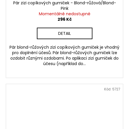
Pár zizi copíkových gumiček - Blond-růžová/Blond-
Pink
Momentálně nedostupné
296 Kč
DETAIL
Pár blond-růžových zizi copíkových gumiček je vhodný
pro doplnění účesů. Pár blond-růžových gumiček lze
ozdobit různými ozdobami. Po aplikaci zizi gumiček do
účesu (například do...
Kód:
5727