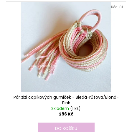
Kód:
81
Pár zizi copíkových gumiček - Bledá-růžová/Blond-
Pink
Skladem
(1 ks)
296 Kč
DO KOŠÍKU