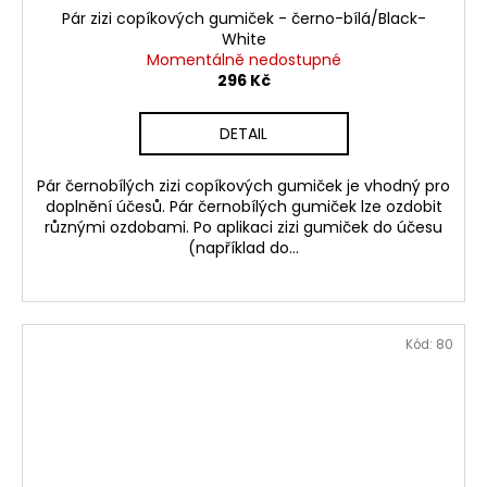
Pár zizi copíkových gumiček - černo-bílá/Black-
White
Momentálně nedostupné
296 Kč
DETAIL
Pár černobílých zizi copíkových gumiček je vhodný pro
doplnění účesů. Pár černobílých gumiček lze ozdobit
různými ozdobami. Po aplikaci zizi gumiček do účesu
(například do...
Kód:
80