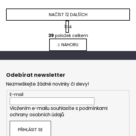
NAČÍST 12 DALŠÍCH
S
1
4
t
O
r
39
položek celkem
v
á
NAHORU
l
n
k
á
o
d
Z
v
a
á
á
c
Odebírat newsletter
n
p
í
í
Nezmeškejte žádné novinky či slevy!
p
a
r
t
E-mail
v
í
k
Vložením e-mailu souhlasíte s
podmínkami
y
ochrany osobních údajů
v
ý
PŘIHLÁSIT SE
p