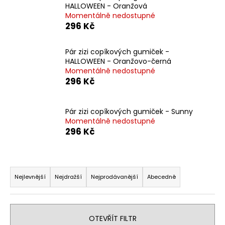
HALLOWEEN - Oranžová
a
Momentálně nedostupné
j
296 Kč
í
t
Pár zizi copíkových gumiček -
HALLOWEEN - Oranžovo-černá
?
Momentálně nedostupné
296 Kč
Pár zizi copíkových gumiček - Sunny
HLEDAT
Momentálně nedostupné
296 Kč
D
Ř
o
a
Nejlevnější
Nejdražší
Nejprodávanější
Abecedně
p
z
o
e
r
u
n
OTEVŘÍT FILTR