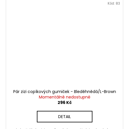
Kód:
83
Pár zizi copíkových gumiček - Bleděhnědá/L-Brown
Momentálně nedostupné
296 Kč
DETAIL