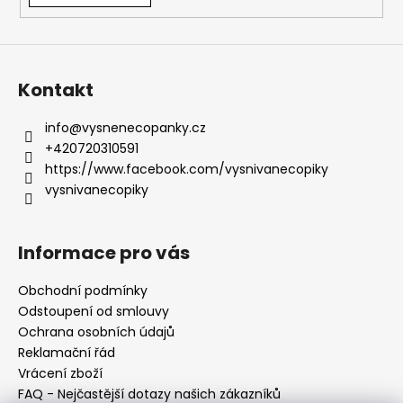
i
s
u
Kontakt
info
@
vysnenecopanky.cz
+420720310591
https://www.facebook.com/vysnivanecopiky
vysnivanecopiky
Informace pro vás
Obchodní podmínky
Odstoupení od smlouvy
Ochrana osobních údajů
Reklamační řád
Vrácení zboží
FAQ - Nejčastější dotazy našich zákazníků