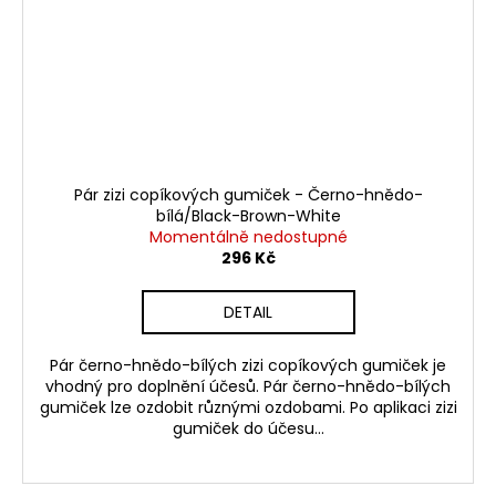
Pár zizi copíkových gumiček - Černo-hnědo-
bílá/Black-Brown-White
Momentálně nedostupné
296 Kč
DETAIL
Pár černo-hnědo-bílých zizi copíkových gumiček je
vhodný pro doplnění účesů. Pár černo-hnědo-bílých
gumiček lze ozdobit různými ozdobami. Po aplikaci zizi
gumiček do účesu...