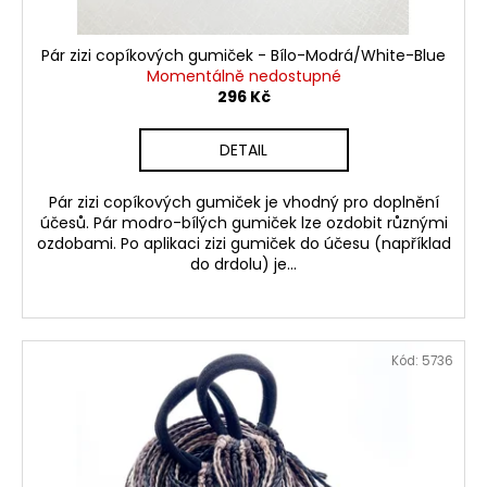
Pár zizi copíkových gumiček - Bílo-Modrá/White-Blue
Momentálně nedostupné
296 Kč
DETAIL
Pár zizi copíkových gumiček je vhodný pro doplnění
účesů. Pár modro-bílých gumiček lze ozdobit různými
ozdobami. Po aplikaci zizi gumiček do účesu (například
do drdolu) je...
Kód:
5736