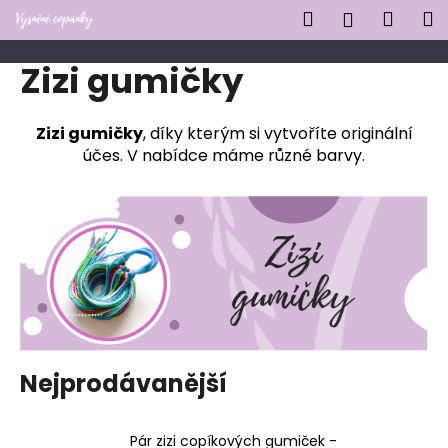
K
Přejít
Hledat
Náku
M
Přihlášen
na
o
obsah
Zpět
Zpět
košík
š
Zizi gumičky
í
C
k
o
Zizi gumičky
, díky kterým si vytvoříte originální
účes. V nabídce máme různé barvy.
p
o
t
ř
e
b
u
j
e
Nejprodávanější
t
e
n
Pár zizi copíkových gumiček -