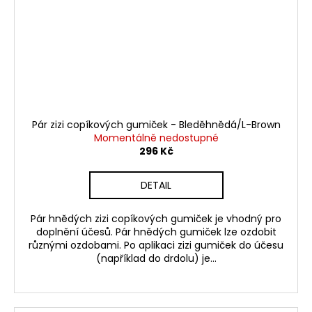
Pár zizi copíkových gumiček - Bleděhnědá/L-Brown
Momentálně nedostupné
296 Kč
DETAIL
Pár hnědých zizi copíkových gumiček je vhodný pro
doplnění účesů. Pár hnědých gumiček lze ozdobit
různými ozdobami. Po aplikaci zizi gumiček do účesu
(například do drdolu) je...