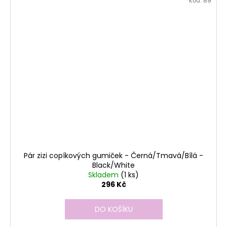
Kód:
89
Pár zizi copíkových gumiček - Černá/Tmavá/Bílá -
Black/White
Skladem
(1 ks)
296 Kč
DO KOŠÍKU