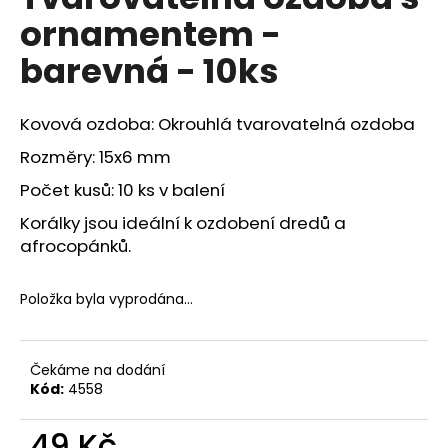
je
a
ornamentem -
0,0
z
j
barevná - 10ks
5
í
hvězdiček.
t
Kovová ozdoba: Okrouhlá tvarovatelná ozdoba
?
Rozměry: 15x6 mm
Počet kusů: 10 ks v balení
Korálky jsou ideální k ozdobení dredů a
HLEDAT
afrocopánků.
Položka byla vyprodána…
D
o
p
Čekáme na dodání
o
Kód:
4558
r
u
49 Kč