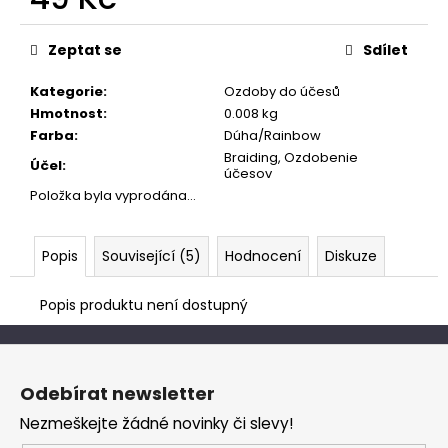
č
u
Měrná
cena:
j
Zeptat se
Sdílet
e
m
Kategorie
:
Ozdoby do účesů
e
Hmotnost
:
0.008 kg
Farba
:
Dúha/Rainbow
Braiding, Ozdobenie
Účel
:
účesov
Položka byla vyprodána…
Popis
Související (5)
Hodnocení
Diskuze
Popis produktu není dostupný
Z
á
Odebírat newsletter
p
Nezmeškejte žádné novinky či slevy!
a