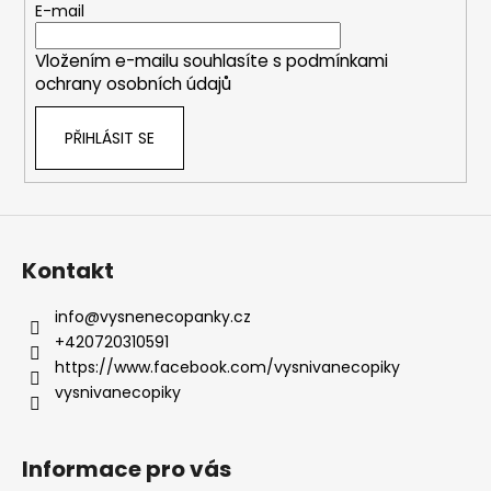
t
E-mail
í
Vložením e-mailu souhlasíte s
podmínkami
ochrany osobních údajů
PŘIHLÁSIT SE
Kontakt
info
@
vysnenecopanky.cz
+420720310591
https://www.facebook.com/vysnivanecopiky
vysnivanecopiky
Informace pro vás