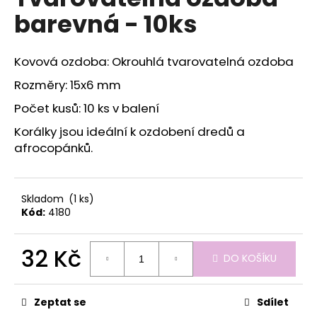
je
a
barevná - 10ks
0,0
z
j
5
í
hvězdiček.
Kovová ozdoba: Okrouhlá tvarovatelná ozdoba
t
Rozměry: 15x6 mm
?
Počet kusů: 10 ks v balení
Korálky jsou ideální k ozdobení dredů a
afrocopánků.
HLEDAT
Skladom
(1 ks)
Kód:
4180
D
o
32 Kč
p
DO KOŠÍKU
o
Měrná
r
cena:
u
Zeptat se
Sdílet