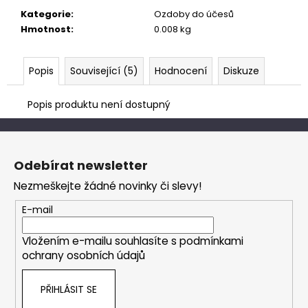
č
Kategorie
:
Ozdoby do účesů
u
Hmotnost
:
0.008 kg
j
e
m
Popis
Související (5)
Hodnocení
Diskuze
e
Popis produktu není dostupný
Z
á
Odebírat newsletter
p
Nezmeškejte žádné novinky či slevy!
a
t
E-mail
í
Vložením e-mailu souhlasíte s
podmínkami
ochrany osobních údajů
PŘIHLÁSIT SE