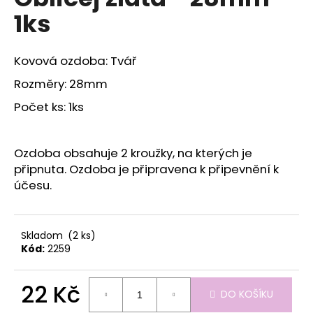
je
a
1ks
0,0
z
j
5
í
hvězdiček.
Kovová ozdoba: Tvář
t
Rozměry: 28mm
?
Počet ks: 1ks
Ozdoba obsahuje 2 kroužky, na kterých je
HLEDAT
připnuta. Ozdoba je připravena k připevnění k
účesu.
D
Skladom
(2 ks)
o
Kód:
2259
p
o
r
22 Kč
DO KOŠÍKU
u
Měrná