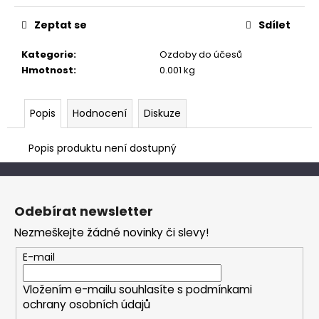
č
cena:
u
Zeptat se
Sdílet
j
e
Kategorie
:
Ozdoby do účesů
m
Hmotnost
:
0.001 kg
e
Popis
Hodnocení
Diskuze
Popis produktu není dostupný
Z
á
Odebírat newsletter
p
Nezmeškejte žádné novinky či slevy!
a
t
E-mail
í
Vložením e-mailu souhlasíte s
podmínkami
ochrany osobních údajů