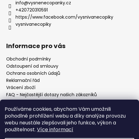
č
info
@
vysnenecopanky.cz
u
+420720310591
j
https://www.facebook.com/vysnivanecopiky
e
vysnivanecopiky
m
e
Informace pro vás
Obchodní podmínky
Odstoupení od smlouvy
Ochrana osobních údajů
Reklamační řád
Vrácení zboží
FAQ - Nejčastější dotazy našich zákazníků
Mapa braiderek
Používáme cookies, abychom Vám umožnili
Kurz zapletání vlasů
pohodlné prohlížení webu a díky analýze provozu
Blog
webu neustále zlepšovali jeho funkce, výkon a
O nás
použitelnost.
Více informací
Kontakt