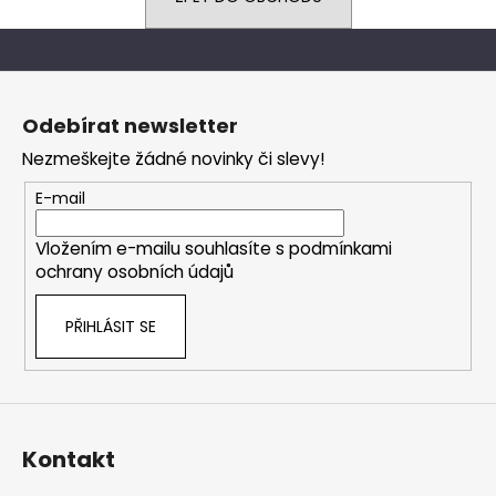
a
j
Z
í
á
t
Odebírat newsletter
p
?
Nezmeškejte žádné novinky či slevy!
a
t
E-mail
í
Vložením e-mailu souhlasíte s
podmínkami
HLEDAT
ochrany osobních údajů
PŘIHLÁSIT SE
D
o
p
o
r
Kontakt
u