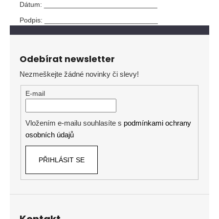
Dátum: _____________________________
Podpis: _____________________________
Z
á
Odebírat newsletter
p
Nezmeškejte žádné novinky či slevy!
a
t
E-mail
í
Vložením e-mailu souhlasíte s
podmínkami ochrany
osobních údajů
PŘIHLÁSIT SE
Kontakt