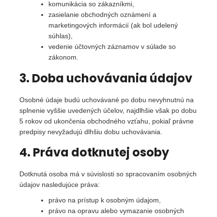
č
komunikácia so zákazníkmi,
u
zasielanie obchodných oznámení a
j
marketingových informácií (ak bol udelený
e
súhlas),
m
vedenie účtovných záznamov v súlade so
e
zákonom.
3. Doba uchovávania údajov
Osobné údaje budú uchovávané po dobu nevyhnutnú na
splnenie vyššie uvedených účelov, najdlhšie však po dobu
5 rokov od ukončenia obchodného vzťahu, pokiaľ právne
predpisy nevyžadujú dlhšiu dobu uchovávania.
4. Práva dotknutej osoby
Dotknutá osoba má v súvislosti so spracovaním osobných
údajov nasledujúce práva:
právo na prístup k osobným údajom,
právo na opravu alebo vymazanie osobných