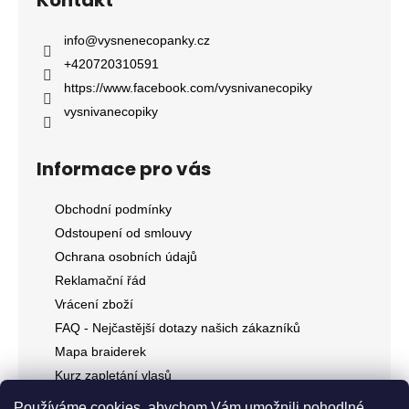
info
@
vysnenecopanky.cz
+420720310591
https://www.facebook.com/vysnivanecopiky
vysnivanecopiky
Informace pro vás
Obchodní podmínky
Odstoupení od smlouvy
Ochrana osobních údajů
Reklamační řád
Vrácení zboží
FAQ - Nejčastější dotazy našich zákazníků
Mapa braiderek
Kurz zapletání vlasů
Blog
Používáme cookies, abychom Vám umožnili pohodlné