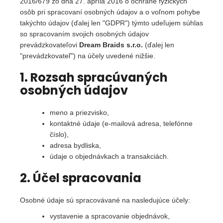
2016/679 zo dňa 27. apríla 2016 o ochrane fyzických
a
osôb pri spracovaní osobných údajov a o voľnom pohybe
j
takýchto údajov (ďalej len "GDPR") týmto udeľujem súhlas
so spracovaním svojich osobných údajov
í
prevádzkovateľovi
Dream Braids s.r.o.
(ďalej len
t
"prevádzkovateľ") na účely uvedené nižšie.
?
1. Rozsah spracúvaných
osobných údajov
meno a priezvisko,
HLEDAT
kontaktné údaje (e-mailová adresa, telefónne
číslo),
adresa bydliska,
údaje o objednávkach a transakciách.
D
o
2. Účel spracovania
p
o
Osobné údaje sú spracovávané na nasledujúce účely:
r
u
vystavenie a spracovanie objednávok,