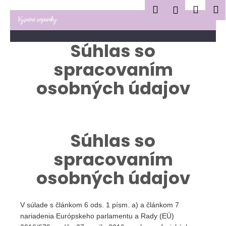
K
Hledat
Nákup
M
Přihlášení
o
Zpět
Zpět
Přejít
košík
š
na
í
Súhlas so
obsah
C
k
spracovaním
o
p
osobných údajov
o
t
ř
e
Súhlas so
b
spracovaním
u
j
osobných údajov
e
t
V súlade s článkom 6 ods. 1 písm. a) a článkom 7
e
nariadenia Európskeho parlamentu a Rady (EÚ)
n