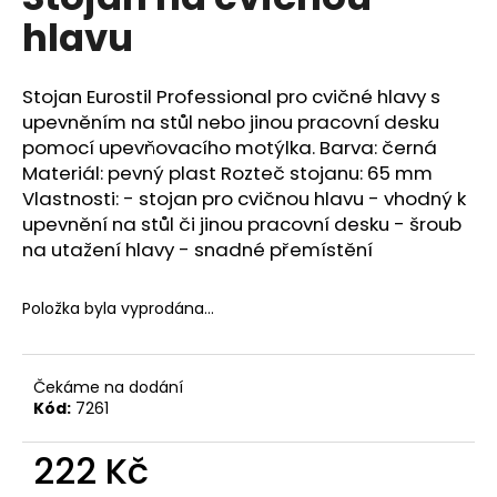
je
a
hlavu
0,0
z
j
5
í
hvězdiček.
Stojan Eurostil Professional pro cvičné hlavy s
t
upevněním na stůl nebo jinou pracovní desku
?
pomocí upevňovacího motýlka. Barva: černá
Materiál: pevný plast Rozteč stojanu: 65 mm
Vlastnosti: - stojan pro cvičnou hlavu - vhodný k
upevnění na stůl či jinou pracovní desku - šroub
na utažení hlavy - snadné přemístění
HLEDAT
Položka byla vyprodána…
D
o
Čekáme na dodání
p
Kód:
7261
o
r
222 Kč
u