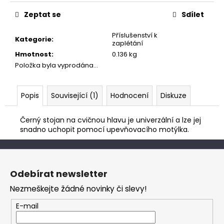
č
Měrná
cena:
u
Zeptat se
Sdílet
j
e
Příslušenství k
Kategorie
:
zaplétání
m
Hmotnost
:
0.136 kg
e
Položka byla vyprodána…
Popis
Související (1)
Hodnocení
Diskuze
Černý stojan na cvičnou hlavu je univerzální a lze jej
snadno uchopit pomocí upevňovacího motýlka.
Z
á
Odebírat newsletter
p
Nezmeškejte žádné novinky či slevy!
a
t
E-mail
í