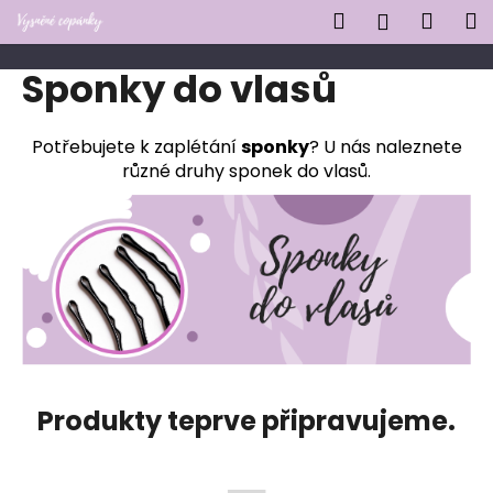
K
Přejít
Hledat
Náku
M
Přihlášen
na
o
obsah
Zpět
Zpět
košík
š
Sponky do vlasů
í
C
k
o
Potřebujete k zaplétání
sponky
? U nás naleznete
různé druhy sponek do vlasů.
p
o
t
ř
e
b
u
j
e
Produkty teprve připravujeme.
t
e
n