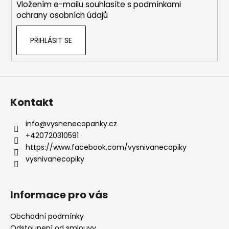
č
Vložením e-mailu souhlasíte s
podmínkami
u
ochrany osobních údajů
j
e
PŘIHLÁSIT SE
m
e
Kontakt
info
@
vysnenecopanky.cz
+420720310591
https://www.facebook.com/vysnivanecopiky
vysnivanecopiky
Informace pro vás
Obchodní podmínky
Odstoupení od smlouvy