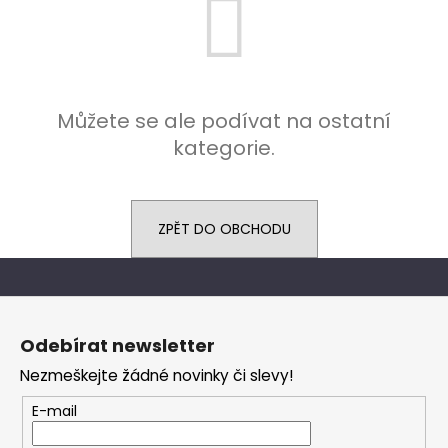
a
j
í
t
Můžete se ale podívat na ostatní
?
kategorie.
ZPĚT DO OBCHODU
HLEDAT
Z
D
á
o
Odebírat newsletter
p
p
Nezmeškejte žádné novinky či slevy!
a
o
r
t
E-mail
u
í