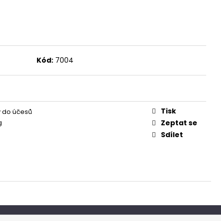
Kód:
7004
Tisk
 do účesů
g
Zeptat se
Sdílet