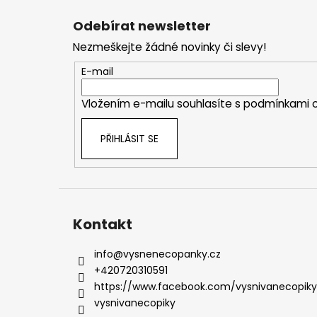
á
Odebírat newsletter
p
Nezmeškejte žádné novinky či slevy!
a
t
E-mail
í
Vložením e-mailu souhlasíte s
podmínkami o
PŘIHLÁSIT SE
Kontakt
info
@
vysnenecopanky.cz
+420720310591
https://www.facebook.com/vysnivanecopiky
vysnivanecopiky