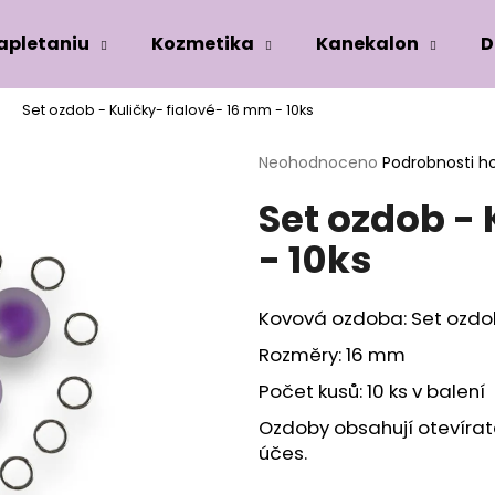
zapletaniu
Kozmetika
Kanekalon
D
Set ozdob - Kuličky- fialové- 16 mm - 10ks
Co potřebujete najít?
Průměrné
Neohodnoceno
Podrobnosti h
hodnocení
Set ozdob - 
produktu
HLEDAT
je
- 10ks
0,0
z
5
Doporučujeme
hvězdiček.
Kovová ozdoba: Set ozdo
Rozměry: 16 mm
Počet kusů: 10 ks v balení
Ozdoby obsahují otevírate
účes.