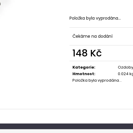
Položka byla vyprodána…
Čekáme na dodání
148 Kč
Měrná
cena:
Kategorie
:
Ozdoby
Hmotnost
:
0.024 k
Položka byla vyprodána…