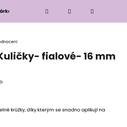
Hledat
Přihlášení
Nákupní
árková edice
Příslušenství k zaplétání
Ko
košík
odnocení
Kuličky- fialové- 16 mm
b
lné krúžky, díky kterým se snadno aplikují na