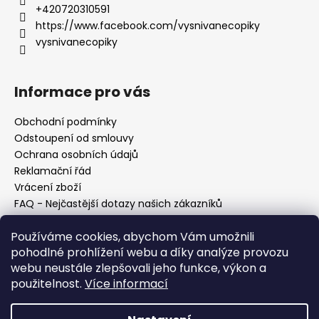
+420720310591
https://www.facebook.com/vysnivanecopiky
vysnivanecopiky
Informace pro vás
Obchodní podmínky
Odstoupení od smlouvy
Ochrana osobních údajů
Reklamační řád
Vrácení zboží
FAQ - Nejčastější dotazy našich zákazníků
Mapa braiderek
Používáme cookies, abychom Vám umožnili
Kurz zapletání vlasů
pohodlné prohlížení webu a díky analýze provozu
Blog
webu neustále zlepšovali jeho funkce, výkon a
O nás
použitelnost.
Více informací
Kontakt