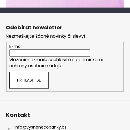
č
u
j
Z
e
á
m
Odebírat newsletter
p
e
Nezmeškejte žádné novinky či slevy!
a
t
E-mail
í
Vložením e-mailu souhlasíte s
podmínkami
ochrany osobních údajů
PŘIHLÁSIT SE
Kontakt
info
@
vysnenecopanky.cz