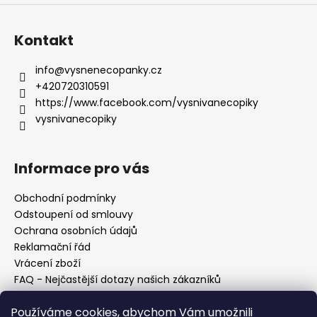
Kontakt
info
@
vysnenecopanky.cz
+420720310591
https://www.facebook.com/vysnivanecopiky
vysnivanecopiky
Informace pro vás
Obchodní podmínky
Odstoupení od smlouvy
Ochrana osobních údajů
Reklamační řád
Vrácení zboží
FAQ - Nejčastější dotazy našich zákazníků
Mapa braiderek
Používáme cookies, abychom Vám umožnili
Kurz zapletání vlasů