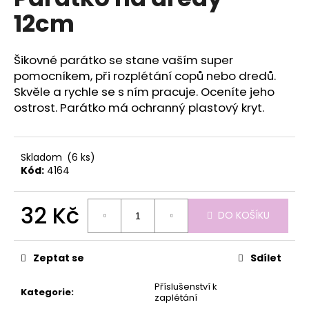
je
a
12cm
0,0
z
j
5
í
hvězdiček.
Šikovné parátko se stane vaším super
t
pomocníkem, při rozplétání copů nebo dredů.
?
Skvěle a rychle se s ním pracuje. Oceníte jeho
ostrost. Parátko má ochranný plastový kryt.
Skladom
(6 ks)
HLEDAT
Kód:
4164
32 Kč
DO KOŠÍKU
D
Měrná
o
cena:
p
Zeptat se
Sdílet
o
r
Příslušenství k
Kategorie
:
u
zaplétání