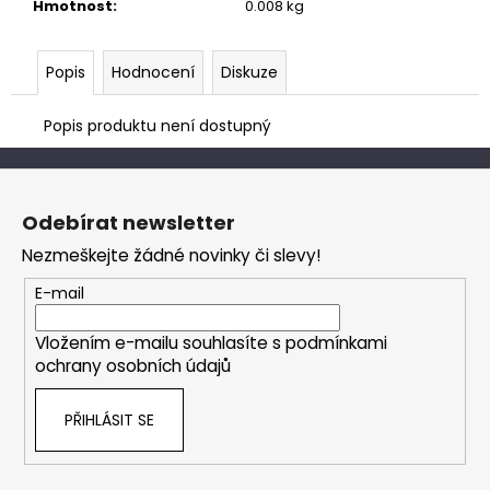
č
Hmotnost
:
0.008 kg
u
j
e
Popis
Hodnocení
Diskuze
m
e
Popis produktu není dostupný
Z
á
Odebírat newsletter
p
Nezmeškejte žádné novinky či slevy!
a
t
E-mail
í
Vložením e-mailu souhlasíte s
podmínkami
ochrany osobních údajů
PŘIHLÁSIT SE