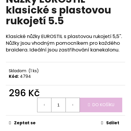
je
a
klasické s plastovou
0,0
z
j
rukojetí 5.5
5
í
hvězdiček.
t
Klasické nůžky EUROSTIL s plastovou rukojetí 5,5''.
?
Nůžky jsou vhodným pomocníkem pro každého
braidera. Ideální jsou zastřihování kanekalonu.
HLEDAT
Skladom
(1 ks)
Kód:
4794
296 Kč
D
o
Měrná
DO KOŠÍKU
p
cena:
o
r
Zeptat se
Sdílet
u