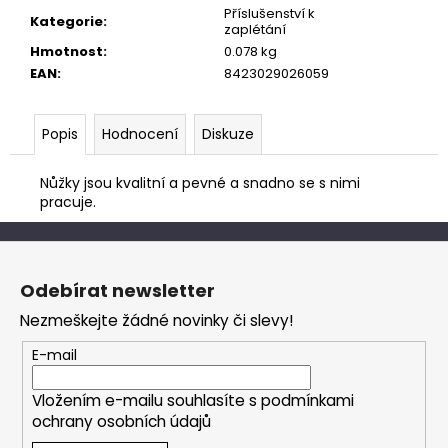
č
Příslušenství k
u
Kategorie
:
zaplétání
j
Hmotnost
:
0.078 kg
e
EAN
:
8423029026059
m
e
Popis
Hodnocení
Diskuze
Nůžky jsou kvalitní a pevné a snadno se s nimi
pracuje.
Z
á
Odebírat newsletter
p
Nezmeškejte žádné novinky či slevy!
a
t
E-mail
í
Vložením e-mailu souhlasíte s
podmínkami
ochrany osobních údajů