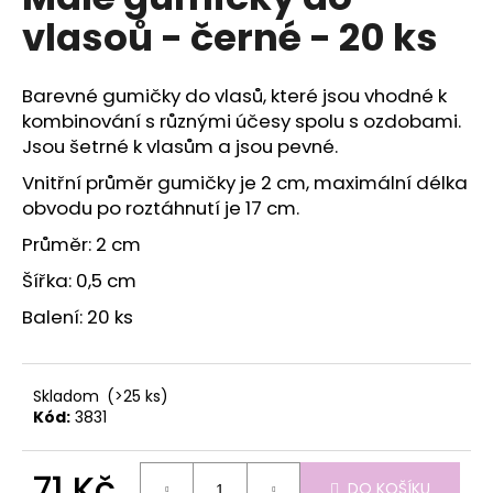
je
a
vlasoů - černé - 20 ks
0,0
z
j
5
í
hvězdiček.
Barevné gumičky do vlasů, které jsou vhodné k
t
kombinování s různými účesy spolu s ozdobami.
?
Jsou šetrné k vlasům a jsou pevné.
Vnitřní průměr gumičky je 2 cm, maximální délka
obvodu po roztáhnutí je 17 cm.
Průměr: 2 cm
HLEDAT
Šířka: 0,5 cm
Balení: 20 ks
D
o
p
Skladom
(>25 ks)
Kód:
3831
o
r
u
71 Kč
DO KOŠÍKU