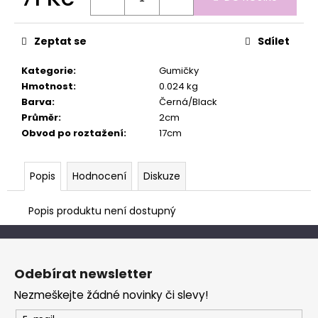
č
Měrná
u
cena:
j
Zeptat se
Sdílet
e
m
Kategorie
:
Gumičky
e
Hmotnost
:
0.024 kg
Barva
:
Černá/Black
Průměr
:
2cm
Obvod po roztažení
:
17cm
Popis
Hodnocení
Diskuze
Popis produktu není dostupný
Z
á
Odebírat newsletter
p
Nezmeškejte žádné novinky či slevy!
a