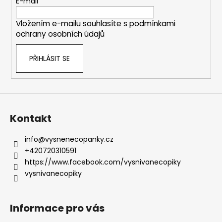
t
E-mail
í
Vložením e-mailu souhlasíte s
podmínkami
ochrany osobních údajů
PŘIHLÁSIT SE
Kontakt
info
@
vysnenecopanky.cz
+420720310591
https://www.facebook.com/vysnivanecopiky
vysnivanecopiky
Informace pro vás