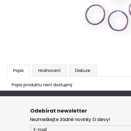
Popis
Hodnocení
Diskuze
Popis produktu není dostupný
Z
á
Odebírat newsletter
p
Nezmeškejte žádné novinky či slevy!
a
t
E-mail