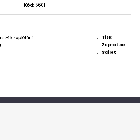
Kód:
5601
Tisk
nství k zaplétání
g
Zeptat se
Sdílet