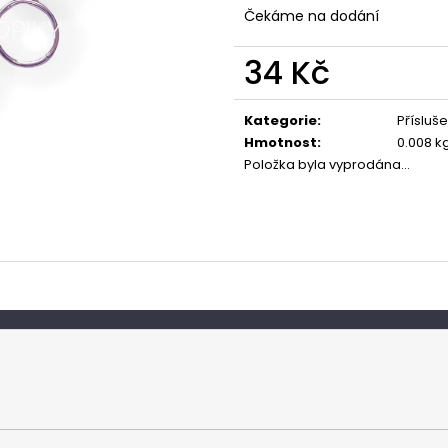
Čekáme na dodání
34 Kč
Měrná
cena:
Kategorie
:
Přísluše
Hmotnost
:
0.008 k
Položka byla vyprodána…