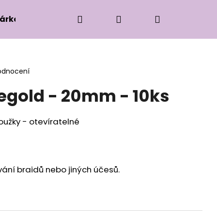
Hledat
Přihlášení
Nákupní
árková edice
Příslušenství k zaplétání
Ko
košík
odnocení
egold - 20mm - 10ks
oužky - otevíratelné
ání braidů nebo jiných účesů.