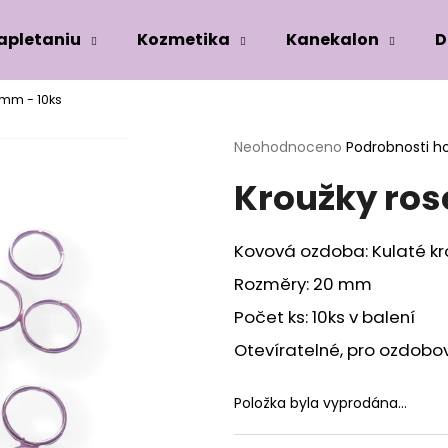
zapletaniu
Kozmetika
Kanekalon
D
0mm - 10ks
Co potřebujete najít?
Průměrné
Neohodnoceno
Podrobnosti h
hodnocení
Kroužky ros
produktu
HLEDAT
je
0,0
z
Kovová ozdoba: Kulaté kr
5
Doporučujeme
hvězdiček.
Rozměry: 20 mm
Počet ks: 10ks v balení
Otevíratelné, pro ozdobov
Položka byla vyprodána…