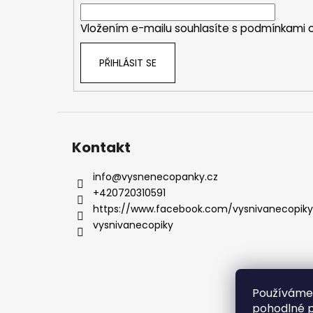
í
Vložením e-mailu souhlasíte s
podmínkami o
PŘIHLÁSIT SE
Kontakt
info
@
vysnenecopanky.cz
+420720310591
https://www.facebook.com/vysnivanecopiky
vysnivanecopiky
Používáme
pohodlné p