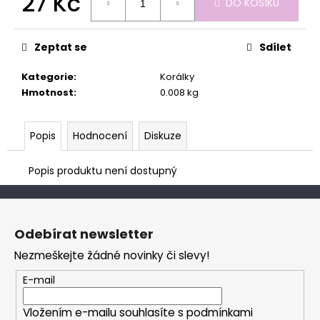
27 Kč
č
DO KOŠÍKU
u
Měrná
j
cena:
e
Zeptat se
Sdílet
m
Kategorie
:
Korálky
e
Hmotnost
:
0.008 kg
Popis
Hodnocení
Diskuze
Popis produktu není dostupný
Z
á
Odebírat newsletter
p
Nezmeškejte žádné novinky či slevy!
a
t
E-mail
í
Vložením e-mailu souhlasíte s
podmínkami