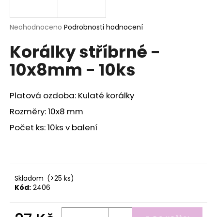
a
j
Průměrné
Neohodnoceno
Podrobnosti hodnocení
í
hodnocení
Korálky stříbrné -
produktu
t
je
?
10x8mm - 10ks
0,0
z
5
hvězdiček.
Platová ozdoba: Kulaté korálky
Rozměry: 10x8 mm
HLEDAT
Počet ks: 10ks v balení
D
o
p
Skladom
(>25 ks)
o
Kód:
2406
r
u