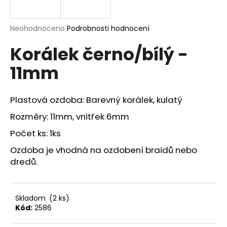
a
j
Průměrné
Neohodnoceno
Podrobnosti hodnocení
í
hodnocení
Korálek černo/bílý -
produktu
t
je
?
11mm
0,0
z
5
hvězdiček.
Plastová ozdoba: Barevný korálek, kulatý
Rozměry: 11mm, vnitřek 6mm
HLEDAT
Počet ks: 1ks
Ozdoba je vhodná na ozdobení braidů nebo
D
dredů.
o
p
o
Skladom
(2 ks)
r
Kód:
2586
u