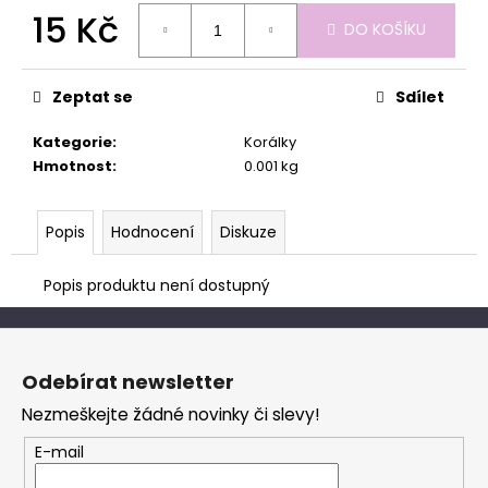
č
15 Kč
u
DO KOŠÍKU
j
Měrná
e
cena:
m
Zeptat se
Sdílet
e
Kategorie
:
Korálky
Hmotnost
:
0.001 kg
Popis
Hodnocení
Diskuze
Popis produktu není dostupný
Z
á
Odebírat newsletter
p
Nezmeškejte žádné novinky či slevy!
a
t
E-mail
í