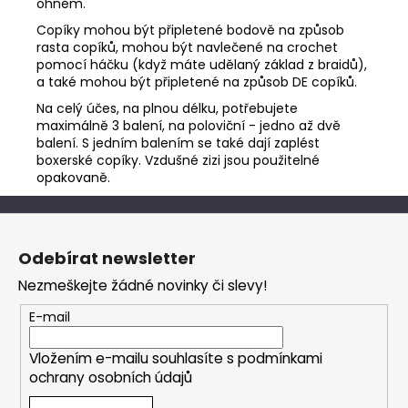
ohněm.
Copíky mohou být připletené bodově na způsob
rasta copíků, mohou být navlečené na crochet
pomocí háčku (když máte udělaný základ z braidů),
a také mohou být připletené na způsob DE copíků.
Na celý účes, na plnou délku, potřebujete
maximálně 3 balení, na poloviční - jedno až dvě
balení. S jedním balením se také dají zaplést
boxerské copíky. Vzdušné zizi jsou použitelné
opakovaně.
Z
á
Odebírat newsletter
p
Nezmeškejte žádné novinky či slevy!
a
t
E-mail
í
Vložením e-mailu souhlasíte s
podmínkami
ochrany osobních údajů