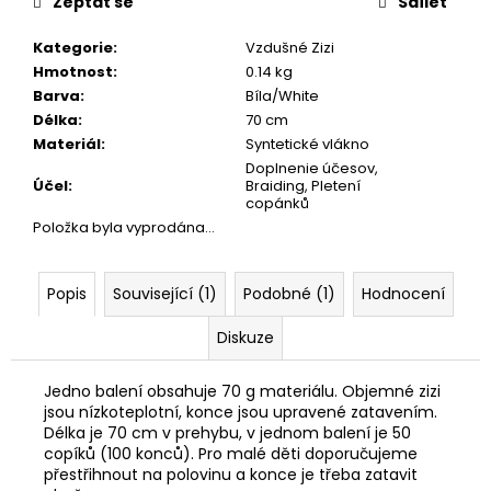
č
Zeptat se
Sdílet
u
j
Kategorie
:
Vzdušné Zizi
e
Hmotnost
:
0.14 kg
m
Barva
:
Bíla/White
e
Délka
:
70 cm
Materiál
:
Syntetické vlákno
Doplnenie účesov,
Účel
:
Braiding, Pletení
copánků
Položka byla vyprodána…
Popis
Související (1)
Podobné (1)
Hodnocení
Diskuze
Jedno balení obsahuje 70 g materiálu. Objemné zizi
jsou nízkoteplotní, konce jsou upravené zatavením.
Délka je 70 cm v prehybu, v jednom balení je 50
copíků (100 konců). Pro malé děti doporučujeme
přestřihnout na polovinu a konce je třeba zatavit