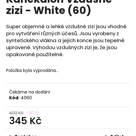
je
a
zizi - White (60)
0,0
z
j
5
í
hvězdiček.
Super objemné a lehké vzdušné zizi jsou vhodné
t
pro vytváření různých účesů. Jsou vyrobeny z
?
syntetického vlákna a jejich konce jsou tepelně
upravené. Výhodou vzdušných zizi je, že jsou
opakovaně použitelné.
Položka byla vyprodána…
HLEDAT
Čekáme na dodání
D
Kód:
4060
o
p
493 Kč
–30 %
o
345 Kč
r
Měrná
u
cena: