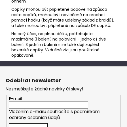
ohněm.
Copíky mohou být připletené bodově na způsob
rasta copíků, mohou být navlečené na crochet
pomocí háčku (když máte udělaný základ z braidů),
a také mohou být připletené na způsob DE copíků.
Na celý účes, na plnou délku, potřebujete
maximálně 3 balení, na poloviční - jedno až dvě
balení. S jedním balením se také dají zaplést
boxerské copíky. Vzdušné zizi jsou použitelné
opakovaně.
Z
á
Odebírat newsletter
p
Nezmeškejte žádné novinky či slevy!
a
t
E-mail
í
Vložením e-mailu souhlasíte s
podmínkami
ochrany osobních údajů