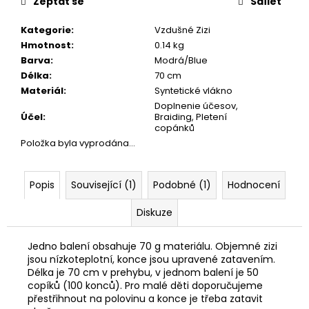
č
Zeptat se
Sdílet
u
j
Kategorie
:
Vzdušné Zizi
e
Hmotnost
:
0.14 kg
m
Barva
:
Modrá/Blue
e
Délka
:
70 cm
Materiál
:
Syntetické vlákno
Doplnenie účesov,
Účel
:
Braiding, Pletení
copánků
Položka byla vyprodána…
Popis
Související (1)
Podobné (1)
Hodnocení
Diskuze
Jedno balení obsahuje 70 g materiálu. Objemné zizi
jsou nízkoteplotní, konce jsou upravené zatavením.
Délka je 70 cm v prehybu, v jednom balení je 50
copíků (100 konců). Pro malé děti doporučujeme
přestřihnout na polovinu a konce je třeba zatavit