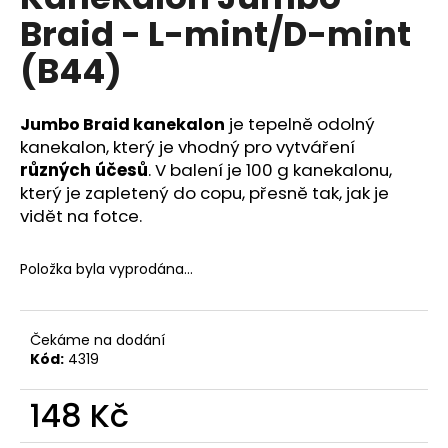
je
a
Braid - L-mint/D-mint
0,0
z
j
(B44)
5
í
hvězdiček.
t
je tepelně odolný
Jumbo Braid kanekalon
?
kanekalon, který je vhodný pro vytváření
různých účesů
. V balení je 100 g kanekalonu,
který je zapletený do copu, přesně tak, jak je
vidět na fotce.
HLEDAT
Položka byla vyprodána…
D
o
Čekáme na dodání
Kód:
4319
p
o
148 Kč
r
u
Měrná