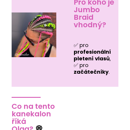
Pro koho je
Jumbo
Braid
vhodný?
✅ pro
profesionální
pletení
vlasů
,
✅ pro
začátečníky
.
Co na tento
kanekalon
říká
Olga?
💭