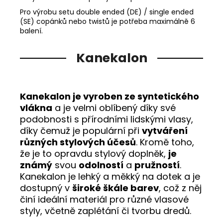
Pro výrobu setu double ended (DE) / single ended
(SE) copánků nebo twistů je potřeba maximálně 6
balení.
Kanekalon
Kanekalon je vyroben ze syntetického
vlákna
a je velmi oblíbený díky své
podobnosti s přírodními lidskými vlasy,
díky čemuž je populární při
vytváření
různých stylových účesů
. Kromě toho,
že je to opravdu stylový doplněk,
je
známý
svou
odolností
a
pružností
.
Kanekalon je lehký a měkký na dotek a je
dostupný v
široké škále barev
, což z něj
činí ideální materiál pro různé vlasové
styly, včetně zaplétání či tvorbu dredů.