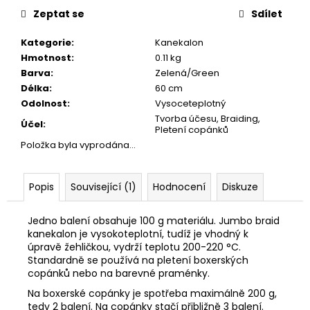
č
cena:
Zeptat se
Sdílet
u
j
Kategorie
:
Kanekalon
e
Hmotnost
:
0.11 kg
m
Barva
:
Zelená/Green
e
Délka
:
60 cm
Odolnost
:
Vysoceteplotný
Tvorba účesu, Braiding,
Účel
:
Pletení copánků
Položka byla vyprodána…
Popis
Související (1)
Hodnocení
Diskuze
Jedno balení obsahuje 100 g materiálu. Jumbo braid
kanekalon je vysokoteplotní, tudíž je vhodný k
úpravě žehličkou, vydrží teplotu 200-220 °C.
Standardně se používá na pletení boxerských
copánků nebo na barevné praménky.
Na boxerské copánky je spotřeba maximálně 200 g,
tedy 2 balení. Na copánky stačí přibližně 3 balení.