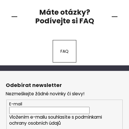
Máte otázky?
Podívejte si FAQ
FAQ
Z
á
Odebírat newsletter
p
Nezmeškejte žádné novinky či slevy!
a
t
E-mail
í
Vložením e-mailu souhlasíte s
podmínkami
ochrany osobních údajů