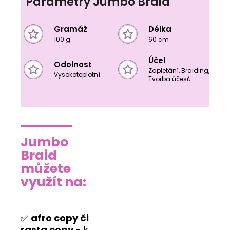
Parametry Jumbo Braid
Gramáž
Délka
100 g
60 cm
Účel
Odolnost
Zapletání, Braiding,
Vysokoteplotní
Tvorba účesů
Jumbo
Braid
můžete
využít na:
✅
afro copy či
rasta copy
- k