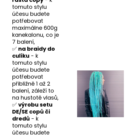
tomuto stylu
účesu budete
potřebovat
maximálne 600g
kanekalonu, co je
7 balení,
✅
na braidy do
culíku
- k
tomuto stylu
účesu budete
potřebovat
přibližně 1 až 2
balení, záleží to
na hustotě vlasů,
✅
výrobu setu
DE/SE copů či
dredů
- k
tomuto stylu
účesu budete