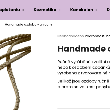
zapletaniu
Kozmetika
Kanekalon
D
Handmade ozdoba - unicorn
Co potřebujete najít?
Průměrné
Neohodnoceno
Podrobnosti h
hodnocení
Handmade o
produktu
HLEDAT
je
0,0
z
Ručně vyráběné kvalitní
5
Doporučujeme
nebo k ozdobení copánků
hvězdiček.
vyrobena z tvarovatelné h
Jelikož jsou ozdoby ručně v
a proto se velikost pohybu