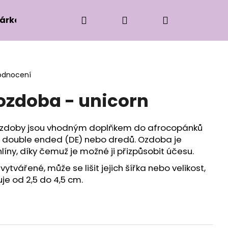
Hledat
Přihlášení
Nákupní
árková edice
Příslušenství k zaplétání
Ko
košík
odnocení
zdoba - unicorn
 ozdoby jsou vhodným doplňkem do afrocopánků
 double ended (DE) nebo dredů. Ozdoba je
líny, díky čemuž je možné ji přizpůsobit účesu.
ytvářené, může se lišit jejich šířka nebo velikost,
je od 2,5 do 4,5 cm.