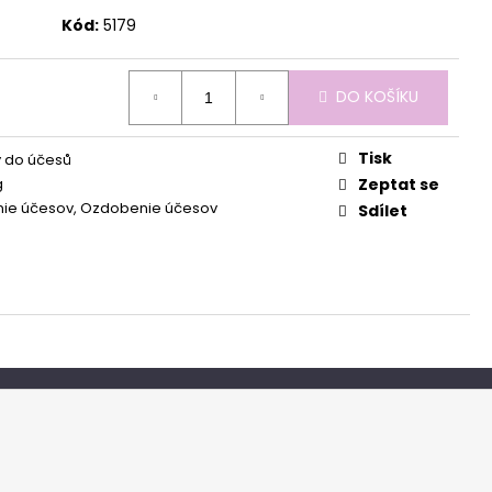
Kód:
5179
DO KOŠÍKU
Tisk
 do účesů
g
Zeptat se
nie účesov, Ozdobenie účesov
Sdílet