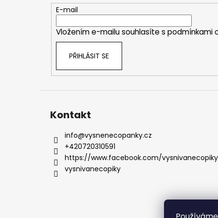
t
E-mail
í
Vložením e-mailu souhlasíte s
podmínkami o
PŘIHLÁSIT SE
Kontakt
info
@
vysnenecopanky.cz
+420720310591
https://www.facebook.com/vysnivanecopiky
vysnivanecopiky
Používáme