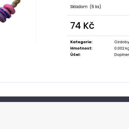
Skladom
(6 ks)
74 Kč
Měrná
cena:
Kategorie
:
Ozdoby
Hmotnost
:
0.002 k
Účel
:
Doplne