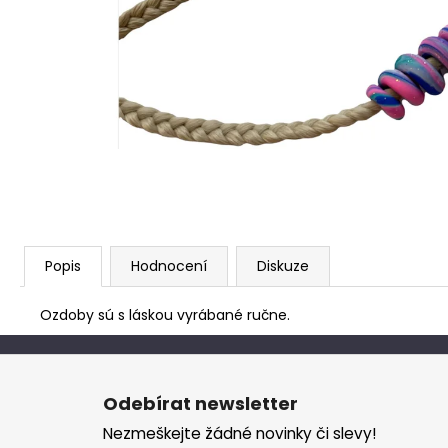
Popis
Hodnocení
Diskuze
Ozdoby sú s láskou vyrábané ručne.
Z
á
Odebírat newsletter
p
Nezmeškejte žádné novinky či slevy!
a