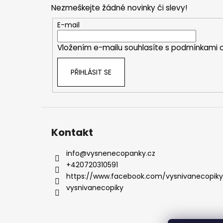
p
Nezmeškejte žádné novinky či slevy!
a
t
E-mail
í
Vložením e-mailu souhlasíte s
podmínkami o
PŘIHLÁSIT SE
Kontakt
info
@
vysnenecopanky.cz
+420720310591
https://www.facebook.com/vysnivanecopiky
vysnivanecopiky