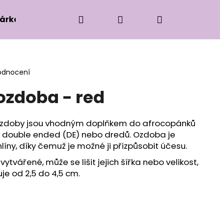
Hledat
Přihlášení
Nákupní
árková edice
Příslušenství k zaplétání
Ko
košík
odnocení
zdoba - red
 ozdoby jsou vhodným doplňkem do afrocopánků
 double ended (DE) nebo dredů. Ozdoba je
líny, díky čemuž je možné ji přizpůsobit účesu.
ytvářené, může se lišit jejich šířka nebo velikost,
je od 2,5 do 4,5 cm.