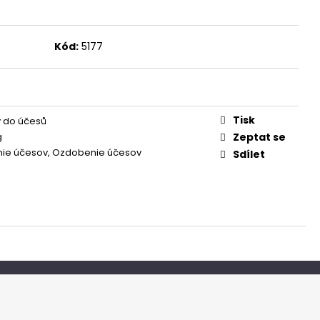
Kód:
5177
Tisk
 do účesů
g
Zeptat se
nie účesov, Ozdobenie účesov
Sdílet