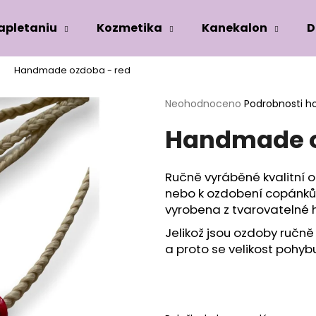
zapletaniu
Kozmetika
Kanekalon
D
Handmade ozdoba - red
Co potřebujete najít?
Průměrné
Neohodnoceno
Podrobnosti h
hodnocení
Handmade o
produktu
HLEDAT
je
0,0
z
Ručně vyráběné kvalitní
5
Doporučujeme
nebo k ozdobení copánků
hvězdiček.
vyrobena z tvarovatelné h
Jelikož jsou ozdoby ručně v
a proto se velikost pohybu