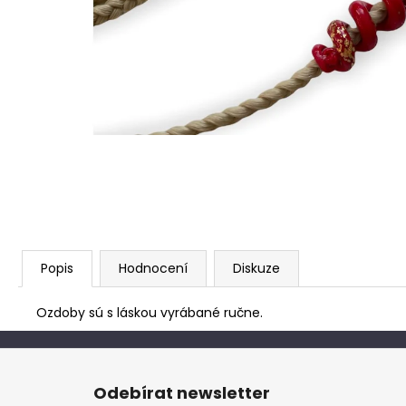
Popis
Hodnocení
Diskuze
Ozdoby sú s láskou vyrábané ručne.
Z
á
Odebírat newsletter