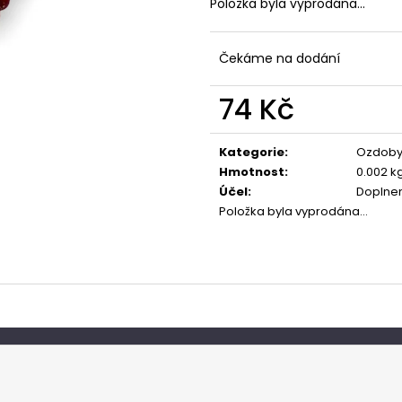
Položka byla vyprodána…
Čekáme na dodání
74 Kč
Měrná
cena:
Kategorie
:
Ozdoby
Hmotnost
:
0.002 k
Účel
:
Doplne
Položka byla vyprodána…