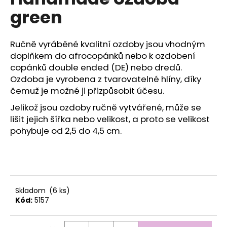
je
a
green
0,0
z
j
5
í
hvězdiček.
Ručně vyráběné kvalitní ozdoby jsou vhodným
t
doplňkem do afrocopánků nebo k ozdobení
?
copánků double ended (DE) nebo dredů.
Ozdoba je vyrobena z tvarovatelné hlíny, díky
čemuž je možné ji přizpůsobit účesu.
Jelikož jsou ozdoby ručně vytvářené, může se
HLEDAT
lišit jejich šířka nebo velikost, a proto se velikost
pohybuje od 2,5 do 4,5 cm.
D
o
p
Skladom
(6 ks)
o
Kód:
5157
r
u