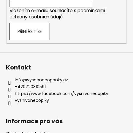
í
Vložením e-mailu souhlasíte s
podmínkami
ochrany osobních údajů
PŘIHLÁSIT SE
Kontakt
info
@
vysnenecopanky.cz
+420720310591
https://www.facebook.com/vysnivanecopiky
vysnivanecopiky
Informace pro vás