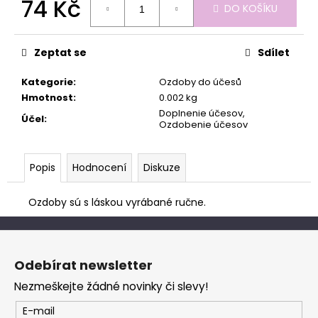
č
74 Kč
DO KOŠÍKU
u
Měrná
j
cena:
e
Zeptat se
Sdílet
m
e
Kategorie
:
Ozdoby do účesů
Hmotnost
:
0.002 kg
Doplnenie účesov,
Účel
:
Ozdobenie účesov
Popis
Hodnocení
Diskuze
Ozdoby sú s láskou vyrábané ručne.
Z
á
Odebírat newsletter
p
Nezmeškejte žádné novinky či slevy!
a
t
E-mail