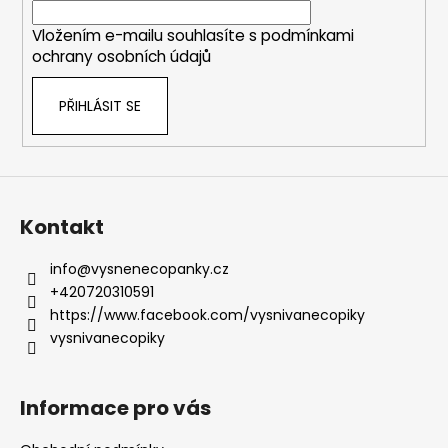
í
Vložením e-mailu souhlasíte s
podmínkami
ochrany osobních údajů
PŘIHLÁSIT SE
Kontakt
info
@
vysnenecopanky.cz
+420720310591
https://www.facebook.com/vysnivanecopiky
vysnivanecopiky
Informace pro vás