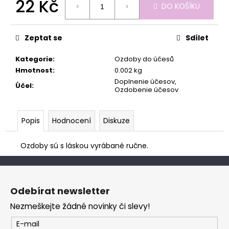
č
22 Kč
DO KOŠÍKU
u
Měrná
j
cena:
e
Zeptat se
Sdílet
m
e
Kategorie
:
Ozdoby do účesů
Hmotnost
:
0.002 kg
Doplnenie účesov,
Účel
:
Ozdobenie účesov
Popis
Hodnocení
Diskuze
Ozdoby sú s láskou vyrábané ručne.
Z
á
Odebírat newsletter
p
Nezmeškejte žádné novinky či slevy!
a
t
E-mail