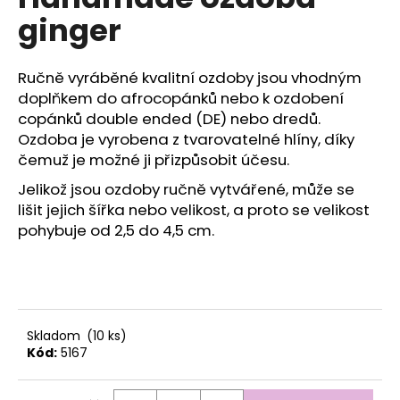
je
a
ginger
0,0
z
j
5
í
hvězdiček.
Ručně vyráběné kvalitní ozdoby jsou vhodným
t
doplňkem do afrocopánků nebo k ozdobení
?
copánků double ended (DE) nebo dredů.
Ozdoba je vyrobena z tvarovatelné hlíny, díky
čemuž je možné ji přizpůsobit účesu.
Jelikož jsou ozdoby ručně vytvářené, může se
HLEDAT
lišit jejich šířka nebo velikost, a proto se velikost
pohybuje od 2,5 do 4,5 cm.
D
o
p
Skladom
(10 ks)
o
Kód:
5167
r
u